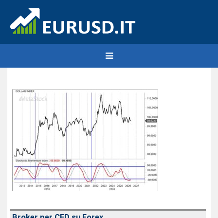
Broker per CFD su Forex