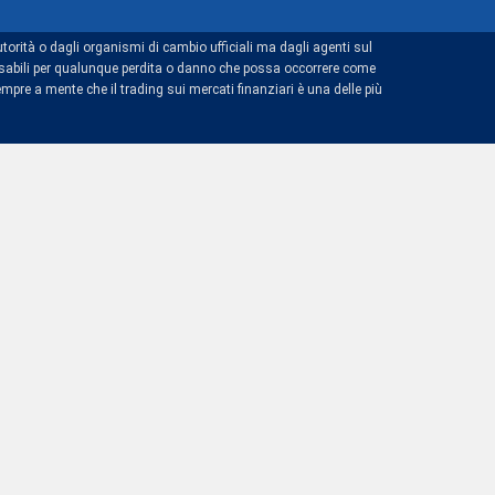
torità o dagli organismi di cambio ufficiali ma dagli agenti sul
ponsabili per qualunque perdita o danno che possa occorrere come
mpre a mente che il trading sui mercati finanziari è una delle più