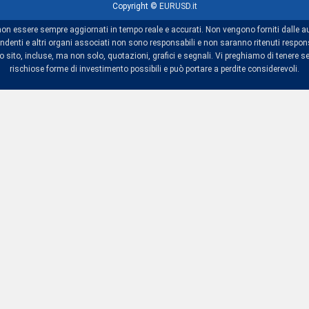
Copyright ©
EURUSD.it
non essere sempre aggiornati in tempo reale e accurati. Non vengono forniti dalle au
dipendenti e altri organi associati non sono responsabili e non saranno ritenuti res
sito, incluse, ma non solo, quotazioni, grafici e segnali. Vi preghiamo di tenere se
rischiose forme di investimento possibili e può portare a perdite considerevoli.