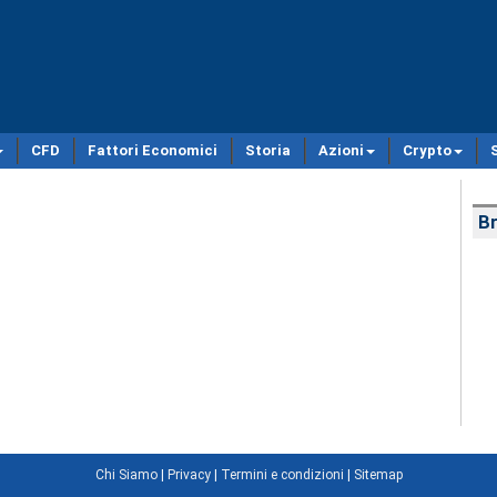
CFD
Fattori Economici
Storia
Azioni
Crypto
Br
Chi Siamo
|
Privacy
|
Termini e condizioni
|
Sitemap