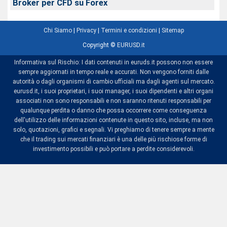
Broker per CFD su Forex
Chi Siamo
|
Privacy
|
Termini e condizioni
|
Sitemap
Copyright ©
EURUSD.it
Informativa sul Rischio: I dati contenuti in euruds.it possono non essere
sempre aggiornati in tempo reale e accurati. Non vengono forniti dalle
autorità o dagli organismi di cambio ufficiali ma dagli agenti sul mercato.
eurusd.it, i suoi proprietari, i suoi manager, i suoi dipendenti e altri organi
associati non sono responsabili e non saranno ritenuti responsabili per
qualunque perdita o danno che possa occorrere come conseguenza
dell'utilizzo delle informazioni contenute in questo sito, incluse, ma non
solo, quotazioni, grafici e segnali. Vi preghiamo di tenere sempre a mente
che il trading sui mercati finanziari è una delle più rischiose forme di
investimento possibili e può portare a perdite considerevoli.