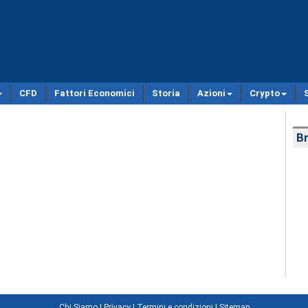
CFD
Fattori Economici
Storia
Azioni
Crypto
Br
Chi Siamo
|
Privacy
|
Termini e condizioni
|
Sitemap