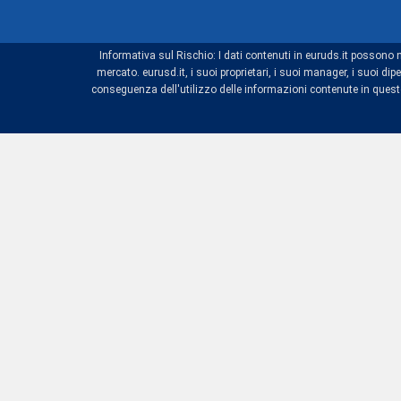
Informativa sul Rischio: I dati contenuti in euruds.it possono 
mercato. eurusd.it, i suoi proprietari, i suoi manager, i suoi 
conseguenza dell'utilizzo delle informazioni contenute in questo 