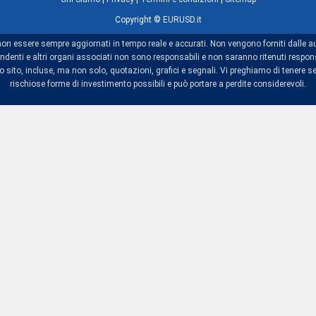
Copyright ©
EURUSD.it
non essere sempre aggiornati in tempo reale e accurati. Non vengono forniti dalle au
dipendenti e altri organi associati non sono responsabili e non saranno ritenuti res
sito, incluse, ma non solo, quotazioni, grafici e segnali. Vi preghiamo di tenere se
rischiose forme di investimento possibili e può portare a perdite considerevoli.