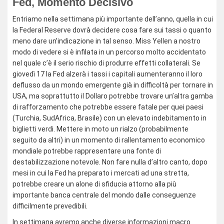
Fed, Momento Decisivo
Entriamo nella settimana più importante dell’anno, quella in cui
la Federal Reserve dovrà decidere cosa fare sui tassi o quanto
meno dare un’indicazione in tal senso. Miss Yellen a nostro
modo di vedere si è infilata in un percorso molto accidentato
nel quale c’è il serio rischio di produrre effetti collaterali. Se
giovedì 17 la Fed alzerà i tassi i capitali aumenteranno il loro
deflusso da un mondo emergente già in difficoltà per tornare in
USA, ma soprattutto il Dollaro potrebbe trovare un’altra gamba
di rafforzamento che potrebbe essere fatale per quei paesi
(Turchia, SudAfrica, Brasile) con un elevato indebitamento in
biglietti verdi. Mettere in moto un rialzo (probabilmente
seguito da altri) in un momento di rallentamento economico
mondiale potrebbe rappresentare una fonte di
destabilizzazione notevole. Non fare nulla d’altro canto, dopo
mesi in cui la Fed ha preparato i mercati ad una stretta,
potrebbe creare un alone di sfiducia attorno alla più
importante banca centrale del mondo dalle conseguenze
difficilmente prevedibili.
In settimana avremo anche diverse informazioni macro