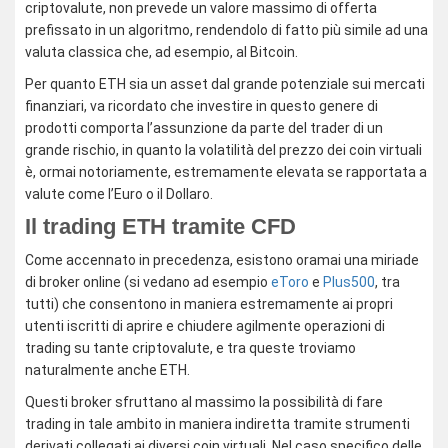
criptovalute, non prevede un valore massimo di offerta
prefissato in un algoritmo, rendendolo di fatto più simile ad una
valuta classica che, ad esempio, al Bitcoin.
Per quanto ETH sia un asset dal grande potenziale sui mercati
finanziari, va ricordato che investire in questo genere di
prodotti comporta l’assunzione da parte del trader di un
grande rischio, in quanto la volatilità del prezzo dei coin virtuali
è, ormai notoriamente, estremamente elevata se rapportata a
valute come l’Euro o il Dollaro.
Il trading ETH tramite CFD
Come accennato in precedenza, esistono oramai una miriade
di broker online (si vedano ad esempio
eToro
e
Plus500
, tra
tutti) che consentono in maniera estremamente ai propri
utenti iscritti di aprire e chiudere agilmente operazioni di
trading su tante criptovalute, e tra queste troviamo
naturalmente anche ETH.
Questi broker sfruttano al massimo la possibilità di fare
trading in tale ambito in maniera indiretta tramite strumenti
derivati collegati ai diversi coin virtuali. Nel caso specifico delle