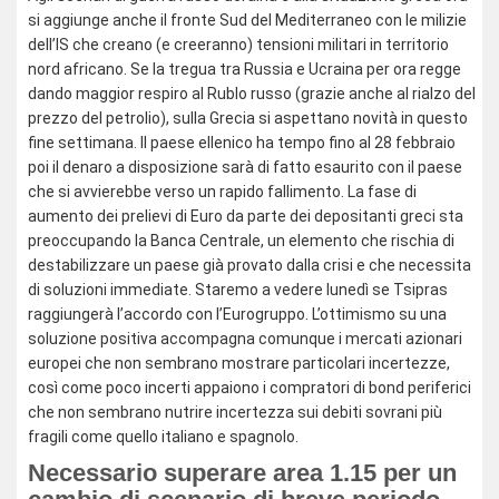
si aggiunge anche il fronte Sud del Mediterraneo con le milizie
dell’IS che creano (e creeranno) tensioni militari in territorio
nord africano. Se la tregua tra Russia e Ucraina per ora regge
dando maggior respiro al Rublo russo (grazie anche al rialzo del
prezzo del petrolio), sulla Grecia si aspettano novità in questo
fine settimana. Il paese ellenico ha tempo fino al 28 febbraio
poi il denaro a disposizione sarà di fatto esaurito con il paese
che si avvierebbe verso un rapido fallimento. La fase di
aumento dei prelievi di Euro da parte dei depositanti greci sta
preoccupando la Banca Centrale, un elemento che rischia di
destabilizzare un paese già provato dalla crisi e che necessita
di soluzioni immediate. Staremo a vedere lunedì se Tsipras
raggiungerà l’accordo con l’Eurogruppo. L’ottimismo su una
soluzione positiva accompagna comunque i mercati azionari
europei che non sembrano mostrare particolari incertezze,
così come poco incerti appaiono i compratori di bond periferici
che non sembrano nutrire incertezza sui debiti sovrani più
fragili come quello italiano e spagnolo.
Necessario superare area 1.15 per un