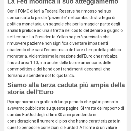
La Fed modifica il suo atteggiamento
Con il FOMC di ieri la Federal Reserve ha rimosso nel suo
comunicato la parola “paziente” nel cambio di strategia di
politica monetaria, un segnale che per la maggior parte degli
analisti prelude ad una stretta nel costo del denaro a giugno o
settembre. La Presidente Yellen ha però precisato che
rimuovere paziente non significa diventare impazienti
ribadendo che sarà l’economia a dettare i tempi della politica
monetaria. Violentissima la reazione dell’Euro che rimbalza
fino ad area 1.10, ma anche delle borse americane, delle
commodities e dei bond con i rendimenti decennali che
tornano a scendere sotto quota 2%.
Siamo alla terza caduta più ampia della
storia dell’Euro
Riproponiamo un grafico di lungo periodo che già in passato
avevamo pubblicato su queste pagine. Si tratta del rapporto di
cambio EurUsd degli ultimi 30 anni prendendo in
considerazione il numero di pips che hanno caratterizzato in
questo periodo le correzioni di EurUsd. A fronte di un valore