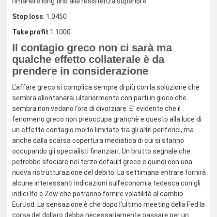
rimanere long fino alla resistenza superiore.
Stop loss
: 1.0450
Take profit
:1.1000
Il contagio greco non ci sarà ma
qualche effetto collaterale è da
prendere in considerazione
L’affare greco si complica sempre di più con la soluzione che
sembra allontanarsi ulteriormente con parti in gioco che
sembra non vedano l’ora di divorziare. E’ evidente che il
fenomeno greco non preoccupa granchè e questo alla luce di
un effetto contagio molto limitato tra gli altri periferici, ma
anche dalla scarsa copertura mediatica di cui si stanno
occupando gli specialisti finanziari. Un brutto segnale che
potrebbe sfociare nel terzo default greco e quindi con una
nuova ristrutturazione del debito. La settimana entrare fornirà
alcune interessanti indicazioni sull’economia tedesca con gli
indici Ifo e Zew che potranno fornire volatilità al cambio
EurUsd. La sensazione è che dopo l’ultimo meeting della Fed la
corsa del dollaro debba necessariamente passare per un