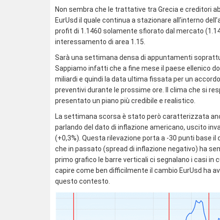
Non sembra che le trattative tra Grecia e creditori a
EurUsd il quale continua a stazionare all’interno dell
profit di 1.1460 solamente sfiorato dal mercato (1.
interessamento di area 1.15.
Sarà una settimana densa di appuntamenti soprattutt
Sappiamo infatti che a fine mese il paese ellenico do
miliardi e quindi la data ultima fissata per un accord
preventivi durante le prossime ore. Il clima che si 
presentato un piano più credibile e realistico.
La settimana scorsa è stato però caratterizzata an
parlando del dato di inflazione americano, uscito inv
(+0,3%). Questa rilevazione porta a -30 punti base il d
che in passato (spread di inflazione negativo) ha se
primo grafico le barre verticali ci segnalano i casi 
capire come ben difficilmente il cambio EurUsd ha av
questo contesto.