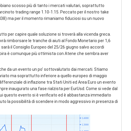
bbiano scosso più di tanto i mercati valutari, soprattutto
’arcinoto trading range 1.10-1.15. Peccato per il nostro take
1438) ma per il momento rimaniamo fiduciosi su un nuovo
o per capire quale soluzione si troverà alla vicenda greca.
vrà rimborsare le tranche di aiuti al Fondo Monetario per 1,6
o sarà il Consiglio Europeo del 25/26 giugno salvo accordi
respira è comunque più ottimista con Atene che sembra aver
che da un evento un po’ sottovalutato dai mercati. Stiamo
ariato ma soprattutto inferiore a quello europeo di maggio
ifferenziale di inflazione tra Stati Uniti ed Area Euro un evento
mpre inaugurato una fase rialzista per EurUsd. Come si vede dal
in cui questo evento si è verificato ed è abbastanza immediato
uto la possibilità di scendere in modo aggressivo in presenza di