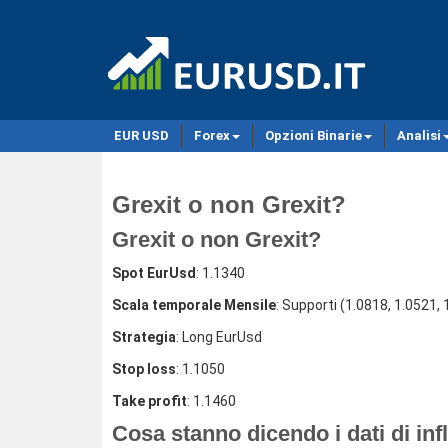
EUR USD
Forex
Opzioni Binarie
Analisi
Grexit o non Grexit?
Grexit o non Grexit?
Spot EurUsd
: 1.1340
Scala temporale Mensile
: Supporti (1.0818, 1.0521,
Strategia
: Long EurUsd
Stop loss
: 1.1050
Take profit
: 1.1460
Cosa stanno dicendo i dati di inf