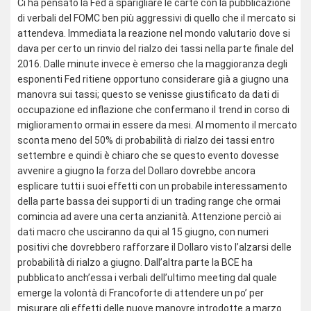
Ci ha pensato la Fed a sparigliare le carte con la pubblicazione
di verbali del FOMC ben più aggressivi di quello che il mercato si
attendeva. Immediata la reazione nel mondo valutario dove si
dava per certo un rinvio del rialzo dei tassi nella parte finale del
2016. Dalle minute invece è emerso che la maggioranza degli
esponenti Fed ritiene opportuno considerare già a giugno una
manovra sui tassi; questo se venisse giustificato da dati di
occupazione ed inflazione che confermano il trend in corso di
miglioramento ormai in essere da mesi. Al momento il mercato
sconta meno del 50% di probabilità di rialzo dei tassi entro
settembre e quindi è chiaro che se questo evento dovesse
avvenire a giugno la forza del Dollaro dovrebbe ancora
esplicare tutti i suoi effetti con un probabile interessamento
della parte bassa dei supporti di un trading range che ormai
comincia ad avere una certa anzianità. Attenzione perciò ai
dati macro che usciranno da qui al 15 giugno, con numeri
positivi che dovrebbero rafforzare il Dollaro visto l’alzarsi delle
probabilità di rialzo a giugno. Dall’altra parte la BCE ha
pubblicato anch’essa i verbali dell’ultimo meeting dal quale
emerge la volontà di Francoforte di attendere un po’ per
misurare gli effetti delle nuove manovre introdotte a marzo.