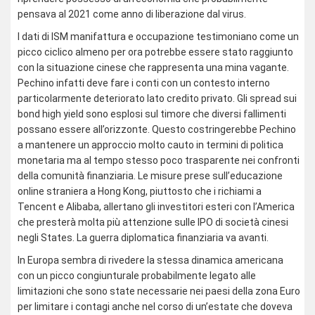
pensava al 2021 come anno di liberazione dal virus.
I dati di ISM manifattura e occupazione testimoniano come un
picco ciclico almeno per ora potrebbe essere stato raggiunto
con la situazione cinese che rappresenta una mina vagante.
Pechino infatti deve fare i conti con un contesto interno
particolarmente deteriorato lato credito privato. Gli spread sui
bond high yield sono esplosi sul timore che diversi fallimenti
possano essere all’orizzonte. Questo costringerebbe Pechino
a mantenere un approccio molto cauto in termini di politica
monetaria ma al tempo stesso poco trasparente nei confronti
della comunità finanziaria. Le misure prese sull’educazione
online straniera a Hong Kong, piuttosto che i richiami a
Tencent e Alibaba, allertano gli investitori esteri con l’America
che presterà molta più attenzione sulle IPO di società cinesi
negli States. La guerra diplomatica finanziaria va avanti.
In Europa sembra di rivedere la stessa dinamica americana
con un picco congiunturale probabilmente legato alle
limitazioni che sono state necessarie nei paesi della zona Euro
per limitare i contagi anche nel corso di un’estate che doveva