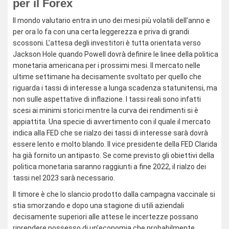
per il Forex
Il mondo valutario entra in uno dei mesi più volatili dell’anno e
per ora lo fa con una certa leggerezza e priva di grandi
scossoni. L’attesa degli investitori è tutta orientata verso
Jackson Hole quando Powell dovrà definire le linee della politica
monetaria americana per i prossimi mesi. Il mercato nelle
ultime settimane ha decisamente svoltato per quello che
riguarda i tassi di interesse a lunga scadenza statunitensi, ma
non sulle aspettative di inflazione. I tassi reali sono infatti
scesi ai minimi storici mentre la curva dei rendimenti si è
appiattita. Una specie di avvertimento con il quale il mercato
indica alla FED che se rialzo dei tassi di interesse sarà dovrà
essere lento e molto blando. Il vice presidente della FED Clarida
ha già fornito un antipasto. Se come previsto gli obiettivi della
politica monetaria saranno raggiunti a fine 2022, il rialzo dei
tassi nel 2023 sarà necessario.
Il timore è che lo slancio prodotto dalla campagna vaccinale si
stia smorzando e dopo una stagione di utili aziendali
decisamente superiori alle attese le incertezze possano
riprendere possesso di un’economia che probabilmente