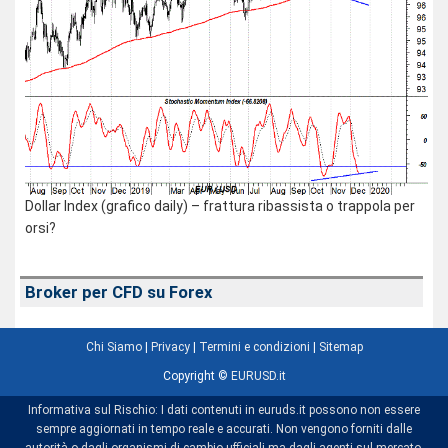
Dollar Index (grafico daily) – frattura ribassista o trappola per
orsi?
Broker per CFD su Forex
Chi Siamo
|
Privacy
|
Termini e condizioni
|
Sitemap
Copyright ©
EURUSD.it
Informativa sul Rischio: I dati contenuti in euruds.it possono non essere
sempre aggiornati in tempo reale e accurati. Non vengono forniti dalle
autorità o dagli organismi di cambio ufficiali ma dagli agenti sul mercato.