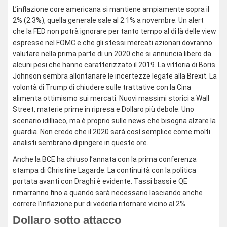
L’inflazione core americana si mantiene ampiamente sopra il
2% (2.3%), quella generale sale al 2.1% a novembre. Un alert
che la FED non potrà ignorare per tanto tempo al di là delle view
espresse nel FOMC e che gli stessi mercati azionari dovranno
valutare nella prima parte di un 2020 che si annuncia libero da
alcuni pesi che hanno caratterizzato il 2019. La vittoria di Boris
Johnson sembra allontanare le incertezze legate alla Brexit. La
volontà di Trump di chiudere sulle trattative con la Cina
alimenta ottimismo sui mercati. Nuovi massimi storici a Wall
Street, materie prime in ripresa e Dollaro più debole. Uno
scenario idilliaco, ma è proprio sulle news che bisogna alzare la
guardia. Non credo che il 2020 sarà così semplice come molti
analisti sembrano dipingere in queste ore.
Anche la BCE ha chiuso l’annata con la prima conferenza
stampa di Christine Lagarde. La continuità con la politica
portata avanti con Draghi è evidente. Tassi bassi e QE
rimarranno fino a quando sarà necessario lasciando anche
correre l’inflazione pur di vederla ritornare vicino al 2%.
Dollaro sotto attacco