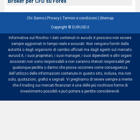
Broker per CFD su Forex
Chi Siamo
|
Privacy
|
Termini e condizioni
|
Sitemap
Copyright ©
EURUSD.it
Informativa sul Rischio: I dati contenuti in euruds.it possono non essere
sempre aggiornati in tempo reale e accurati. Non vengono forniti dalle
autorità o dagli organismi di cambio ufficiali ma dagli agenti sul mercato.
eurusd.it, i suoi proprietari, i suoi manager, i suoi dipendenti e altri organi
associati non sono responsabili e non saranno ritenuti responsabili per
qualunque perdita o danno che possa occorrere come conseguenza
dell'utilizzo delle informazioni contenute in questo sito, incluse, ma non
solo, quotazioni, grafici e segnali. Vi preghiamo di tenere sempre a mente
che il trading sui mercati finanziari è una delle più rischiose forme di
investimento possibili e può portare a perdite considerevoli.