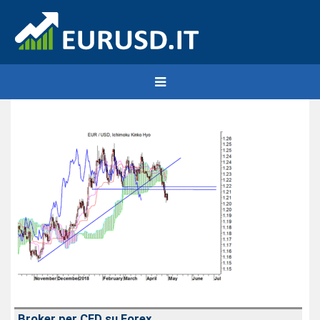
Broker per CFD su Forex