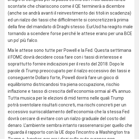
scontate che chiariscono come il QE terminerà a dicembre
(anche se andrà avanti il reinvestimento dei titoli in scadenza)
ed un rialzo dei tassi che difficilmente si concretizzerà prima
della fine del mandato di Draghi stesso. EurUsd ha reagito male
tornando a scendere forse perché le attese erano per una BCE
un po’ più falco.
Ma le attese sono tutte per Powell e la Fed. Questa settimana
il FOMC dovrà decidere cosa fare con i tassi di interesse e
soprattutto fornire indicazioni per il resto del 2018. Dopo le
parole di Trump preoccupato per il rialzo eccessivo dei tassi e
conseguente Dollaro forte, Powell dovrà fare un gioco di
equilibrismo districandosi tra piena occupazione, rischio
inflazione e tasso di crescita dell’economia ormai al 4% annuo.
Tutta musica per le elezioni di mid terms nelle quali Trump
potrà sventolare risultati concreti, ma rischi concreti per un
eccessivo surriscaldamento dell’economia che la stessa Fed
dovrà cercare di evitare con un rialzo graduale del costo del
denaro. L’ambiente sembra intanto rasserenarsi per quello che
riguarda il rapporto con la UE dopo l’incontro a Washington tra