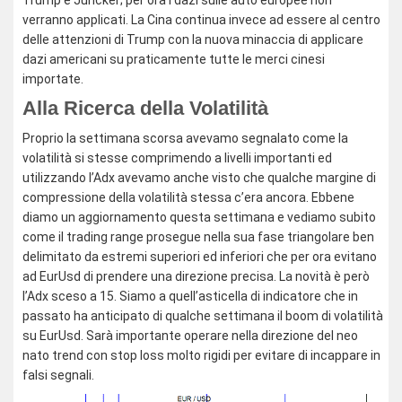
Trump e Juncker; per ora i dazi sulle auto europee non
verranno applicati. La Cina continua invece ad essere al centro
delle attenzioni di Trump con la nuova minaccia di applicare
dazi americani su praticamente tutte le merci cinesi
importate.
Alla Ricerca della Volatilità
Proprio la settimana scorsa avevamo segnalato come la
volatilità si stesse comprimendo a livelli importanti ed
utilizzando l’Adx avevamo anche visto che qualche margine di
compressione della volatilità stessa c’era ancora. Ebbene
diamo un aggiornamento questa settimana e vediamo subito
come il trading range prosegue nella sua fase triangolare ben
delimitato da estremi superiori ed inferiori che per ora evitano
ad EurUsd di prendere una direzione precisa. La novità è però
l’Adx sceso a 15. Siamo a quell’asticella di indicatore che in
passato ha anticipato di qualche settimana il boom di volatilità
su EurUsd. Sarà importante operare nella direzione del neo
nato trend con stop loss molto rigidi per evitare di incappare in
falsi segnali.