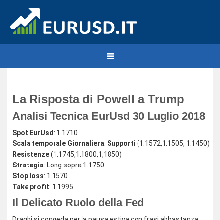
La Risposta di Powell a Trump
Analisi Tecnica EurUsd 30 Luglio 2018
Spot EurUsd
: 1.1710
Scala temporale Giornaliera
:
Supporti
(1.1572,1.1505, 1.1450)
Resistenze
(1.1745,1.1800,1,1850)
Strategia
: Long sopra 1.1750
Stop loss
: 1.1570
Take profit
: 1.1995
Il Delicato Ruolo della Fed
Draghi si congeda per la pausa estiva con frasi abbastanza