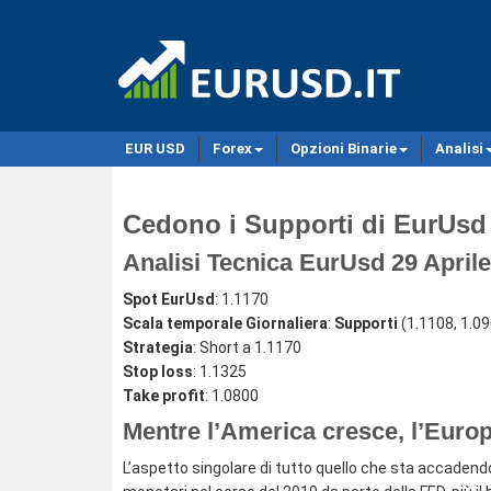
EUR USD
Forex
Opzioni Binarie
Analisi
Cedono i Supporti di EurUsd
Analisi Tecnica EurUsd 29 April
Spot EurUsd
: 1.1170
Scala temporale Giornaliera
:
Supporti
(1.1108, 1.0
Strategia
: Short a 1.1170
Stop loss
: 1.1325
Take profit
: 1.0800
Mentre l’America cresce, l’Europ
L’aspetto singolare di tutto quello che sta accadendo 