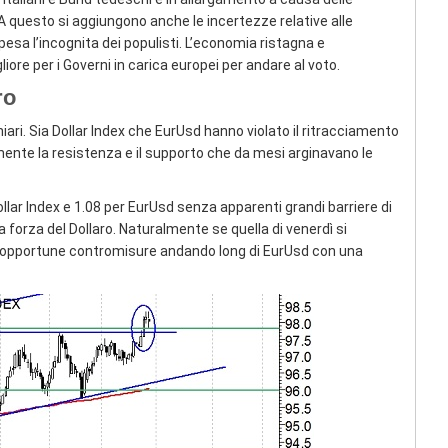
. A questo si aggiungono anche le incertezze relative alle
pesa l’incognita dei populisti. L’economia ristagna e
ore per i Governi in carica europei per andare al voto.
ro
ari. Sia Dollar Index che EurUsd hanno violato il ritracciamento
ente la resistenza e il supporto che da mesi arginavano le
llar Index e 1.08 per EurUsd senza apparenti grandi barriere di
 forza del Dollaro. Naturalmente se quella di venerdì si
le opportune contromisure andando long di EurUsd con una