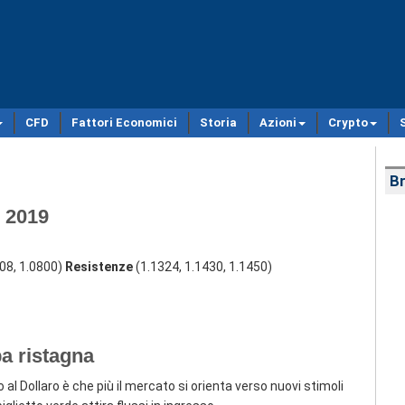
CFD
Fattori Economici
Storia
Azioni
Crypto
Br
e 2019
908, 1.0800)
Resistenze
(1.1324, 1.1430, 1.1450)
a ristagna
al Dollaro è che più il mercato si orienta verso nuovi stimoli