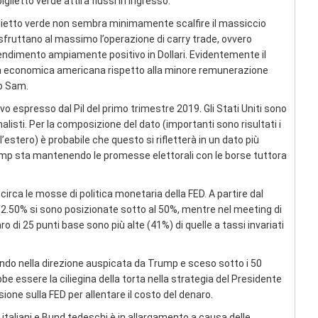
iglietto verde attira flussi in ingresso.
biglietto verde non sembra minimamente scalfire il massiccio
sfruttano al massimo l’operazione di carry trade, ovvero
 rendimento ampiamente positivo in Dollari. Evidentemente il
ta economica americana rispetto alla minore remunerazione
io Sam.
o espresso dal Pil del primo trimestre 2019. Gli Stati Uniti sono
nalisti. Per la composizione del dato (importanti sono risultati i
estero) è probabile che questo si rifletterà in un dato più
ump sta mantenendo le promesse elettorali con le borse tuttora
rca le mosse di politica monetaria della FED. A partire dal
%/2.50% si sono posizionate sotto al 50%, mentre nel meeting di
ro di 25 punti base sono più alte (41%) di quelle a tassi invariati
do nella direzione auspicata da Trump e sceso sotto i 50
bbe essere la ciliegina della torta nella strategia del Presidente
one sulla FED per allentare il costo del denaro.
 italiani e Bund tedeschi è in allargamento a causa delle