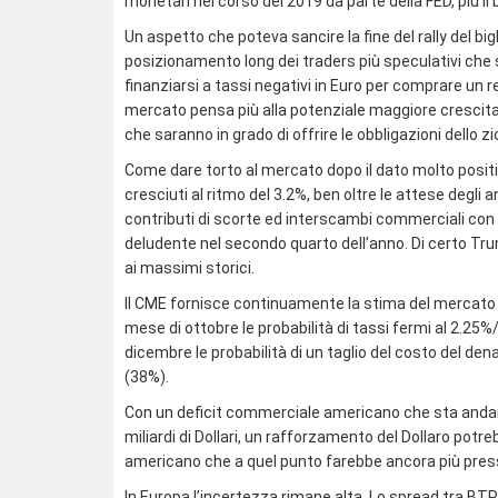
monetari nel corso del 2019 da parte della FED, più il b
Un aspetto che poteva sancire la fine del rally del 
posizionamento long dei traders più speculativi che 
finanziarsi a tassi negativi in Euro per comprare un
mercato pensa più alla potenziale maggiore cresci
che saranno in grado di offrire le obbligazioni dello z
Come dare torto al mercato dopo il dato molto positiv
cresciuti al ritmo del 3.2%, ben oltre le attese degli a
contributi di scorte ed interscambi commerciali con l’
deludente nel secondo quarto dell’anno. Di certo Tr
ai massimi storici.
Il CME fornisce continuamente la stima del mercato ci
mese di ottobre le probabilità di tassi fermi al 2.25
dicembre le probabilità di un taglio del costo del dena
(38%).
Con un deficit commerciale americano che sta andan
miliardi di Dollari, un rafforzamento del Dollaro potre
americano che a quel punto farebbe ancora più pressi
In Europa l’incertezza rimane alta. Lo spread tra BTP