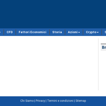
CFD
Fattori Economici
Storia
Azioni
Crypto
Br
Chi Siamo
|
Privacy
|
Termini e condizioni
|
Sitemap