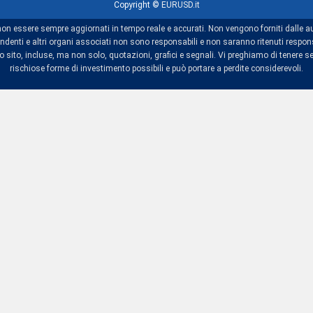
Copyright ©
EURUSD.it
non essere sempre aggiornati in tempo reale e accurati. Non vengono forniti dalle au
dipendenti e altri organi associati non sono responsabili e non saranno ritenuti res
sito, incluse, ma non solo, quotazioni, grafici e segnali. Vi preghiamo di tenere se
rischiose forme di investimento possibili e può portare a perdite considerevoli.