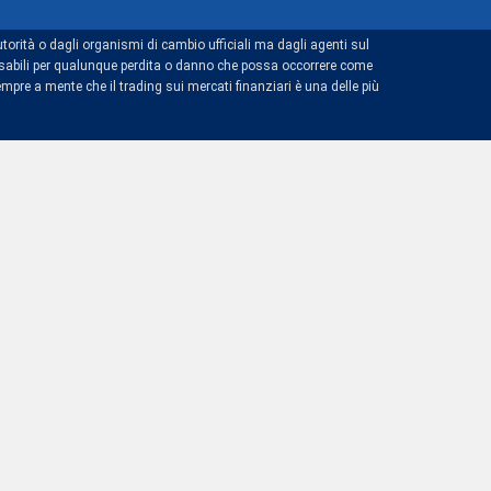
torità o dagli organismi di cambio ufficiali ma dagli agenti sul
ponsabili per qualunque perdita o danno che possa occorrere come
mpre a mente che il trading sui mercati finanziari è una delle più