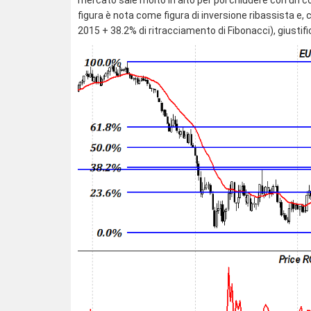
mercato sale molto in alto per poi chiudere con un 
figura è nota come figura di inversione ribassista e
2015 + 38.2% di ritracciamento di Fibonacci), giustific