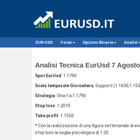
EUR USD
Forex
Opzioni Binarie
Analisi
Analisi Tecnica EurUsd 7 Agosto
Spot EurUsd
: 1.1790
Scala temporale Giornaliera
: Supporti (1.1630,1.15
Strategia
: Short a 1.1790
Stop loss
: 1.2010
Take profit
: 1.1550
* Con la realizzazione di una figura settimanale di 
stop loss la soglia psicologica di 1.20