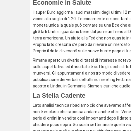
Economie in Salute
Il super Euro aggiorna i suoi massimi degli ultimi 12
vicino alla soglia di 1.20. Tecnicamente ci sono tanti
moneta unica la quale può contare su una Bce che anco
gli Stati Uniti si guardano bene dal porre un freno al D
terra americana. Un aiuto alla Fed che non guasta i
Proprio lato crescita c’è però da rilevare un mercato
Proprio il dato di venerdì sulle nuove buste paga di lu
Rimane aperto un divario di tassi di interesse notevol
sulle aspettative ed il risultato è sotto gli occhi di
muoversi. Gli appuntamenti a nostro modo di vedere 
pubblicazione dei verbali dell’ultimo meeting Fed, ma
agosto a Lindau in Germania. Siamo sicuri che quelle 
La Stella Cadente
Lato analisi tecnica ribadiamo ciò che avevamo affe
non è escluso che si possa andare anche oltre. Venerd
serie di ordini in vendita così importanti dopo il da
chiudere poco sopra. Su scala settimanale quella vista