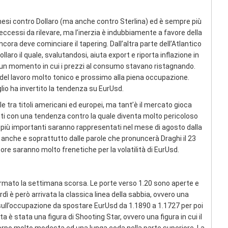
 mesi contro Dollaro (ma anche contro Sterlina) ed è sempre più
 eccessi da rilevare, ma l’inerzia è indubbiamente a favore della
ra deve cominciare il tapering. Dall’altra parte dell’Atlantico
ollaro il quale, svalutandosi, aiuta export e riporta inflazione in
n un momento in cui i prezzi al consumo stavano ristagnando.
 del lavoro molto tonico e prossimo alla piena occupazione.
glio ha invertito la tendenza su EurUsd.
e tra titoli americani ed europei, ma tant’è il mercato gioca
 tutti con una tendenza contro la quale diventa molto pericoloso
più importanti saranno rappresentati nel mese di agosto dalla
 anche e soprattutto dalle parole che pronuncerà Draghi il 23
ore saranno molto frenetiche per la volatilità di EurUsd.
rmato la settimana scorsa. Le porte verso 1.20 sono aperte e
ì è però arrivata la classica linea della sabbia, ovvero una
to sull’occupazione da spostare EurUsd da 1.1890 a 1.1727 per poi
 è stata una figura di Shooting Star, ovvero una figura in cui il