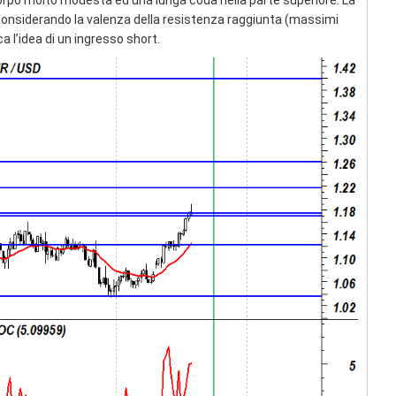
corpo molto modesta ed una lunga coda nella parte superiore. La
, considerando la valenza della resistenza raggiunta (massimi
a l’idea di un ingresso short.