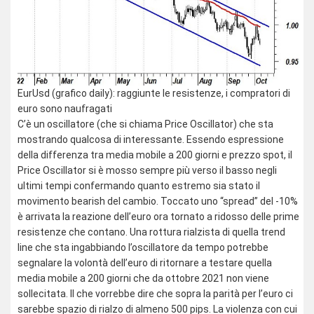
EurUsd (grafico daily): raggiunte le resistenze, i compratori di
euro sono naufragati
C’è un oscillatore (che si chiama Price Oscillator) che sta
mostrando qualcosa di interessante. Essendo espressione
della differenza tra media mobile a 200 giorni e prezzo spot, il
Price Oscillator si è mosso sempre più verso il basso negli
ultimi tempi confermando quanto estremo sia stato il
movimento bearish del cambio. Toccato uno “spread” del -10%
è arrivata la reazione dell’euro ora tornato a ridosso delle prime
resistenze che contano. Una rottura rialzista di quella trend
line che sta ingabbiando l’oscillatore da tempo potrebbe
segnalare la volontà dell’euro di ritornare a testare quella
media mobile a 200 giorni che da ottobre 2021 non viene
sollecitata. Il che vorrebbe dire che sopra la parità per l’euro ci
sarebbe spazio di rialzo di almeno 500 pips. La violenza con cui