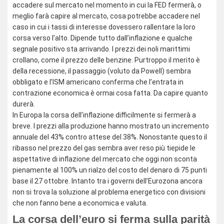
accadere sul mercato nel momento in cui la FED fermerà, o
meglio farà capire al mercato, cosa potrebbe accadere nel
caso in cui i tassi di interesse dovessero rallentare la loro
corsa verso l’alto. Dipende tutto dall’inflazione e qualche
segnale positivo sta arrivando. I prezzi dei noli marittimi
crollano, come il prezzo delle benzine. Purtroppo il merito è
della recessione, il passaggio (voluto da Powell) sembra
obbligato e l’ISM americano conferma che l’entrata in
contrazione economica è ormai cosa fatta. Da capire quanto
durerà.
In Europa la corsa dell’inflazione difficilmente si fermerà a
breve. I prezzi alla produzione hanno mostrato un incremento
annuale del 43% contro attese del 38%. Nonostante questo il
ribasso nel prezzo del gas sembra aver reso più tiepide le
aspettative di inflazione del mercato che oggi non sconta
pienamente al 100% un rialzo del costo del denaro di 75 punti
base il 27 ottobre. Intanto tra i governi dell’Eurozona ancora
non si trova la soluzione al problema energetico con divisioni
che non fanno bene a economica e valuta.
La corsa dell’euro si ferma sulla parità