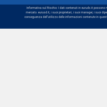
Informativa sul Rischio: I dati contenuti in euruds.it possono 
mercato. eurusd.it, i suoi proprietari, i suoi manager, i suoi 
conseguenza dell'utilizzo delle informazioni contenute in questo 