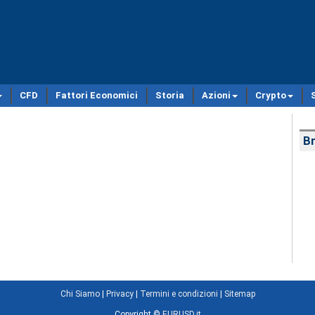
CFD
Fattori Economici
Storia
Azioni
Crypto
Br
Chi Siamo
|
Privacy
|
Termini e condizioni
|
Sitemap
Copyright ©
EURUSD.it