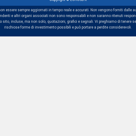
non essere sempre aggiornati in tempo reale e accurati. Non vengono forniti dalle au
dipendenti e altri organi associati non sono responsabili e non saranno ritenuti res
sito, incluse, ma non solo, quotazioni, grafici e segnali. Vi preghiamo di tenere se
rischiose forme di investimento possibili e può portare a perdite considerevoli.