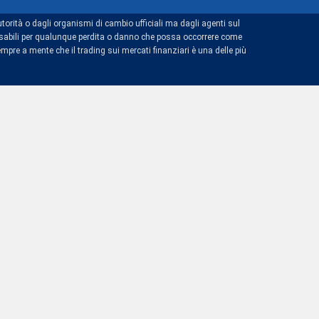
torità o dagli organismi di cambio ufficiali ma dagli agenti sul
ponsabili per qualunque perdita o danno che possa occorrere come
mpre a mente che il trading sui mercati finanziari è una delle più