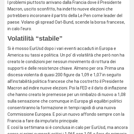
I problemi piuttosto arrivano dalla Francia dove il Presidente
Macron, uscito sconfitto, ha indetto nuove elezioni che
potrebbero incoronare il partito della Le Pen come leader del
paese. Volano gli spread Oat-Bund, scende la borsa francese,
in calo l’euro.
Volatilità “stabile”
Si è mosso EurUsd dopo i vari eventi accaduti in Europa e
America su tassi e politica. Un po’ di volatilità che però non ha
creato le condizioni per nessun movimento di rottura dei
supporti e delle resistenze chiave. Almeno per ora. Prima una
discesa violenta di quasi 200 figure da 1,09 e 1,07 in seguito
all’instabilità politica francese che ha costretto il Presidente
Macron ad indire nuove elezioni. Poi la FED e il dato di inflazione
che hanno creato le premesse per un rimbalzo di nuovo a 1,08
sulla sensazione che comunque in Europa gli equilibri politici
consentiranno la formazione in tempi rapidi di una nuova
Commissione Europea. E poi un nuovo affondo sempre con la
Francia a fare da imputato principale.
E così la settimana si è conclusa in calo per EurUsd, ma ancora