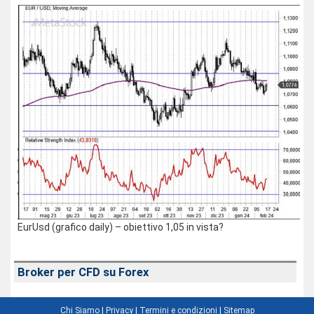
EurUsd (grafico daily) – obiettivo 1,05 in vista?
Broker per CFD su Forex
Chi Siamo
|
Privacy
|
Termini e condizioni
|
Sitemap