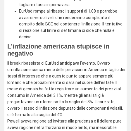
tagliare i tassi in primavera.
EurUsd rompe al ribasso i supporti di 1,08 e potrebbe
avviarsi verso livelli che renderanno complicato il
compito della BCE nel contenere l’inflazione. Il tentativo
di reazione sul finire di settimana ci dice che nulla è
deciso.
L’inflazione americana stupisce in
negativo
Il break ribassista di EurUsd anticipava l’evento. Ovvero
un’inflazione scesa meno delle previsioni in America e taglio dei
tassi di interesse che a questo punto appare sempre più
lontano e che probabilmente ci sarà nel cuore dell’estate. Il
mese di gennaio ha fatto registrare un aumento dei prezzi al
consumo in America del 3.1%, mentre gli analisti già
pregustavano un ritorno sotto la soglia del 3%. Il core rate,
ovvero il tasso di inflazione depurato dalle componenti volatili,
si è fermato alla soglia del 4%.
Powell aveva ragione ad invitare alla prudenza e il dollaro pure
aveva ragione nel rafforzarsi in modo lento, ma inesorabile.