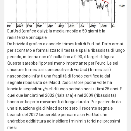
EurUsd (grafico daily): la media mobile a 50 giorni è la
resistenza principale
Da brivido il grafico a candele trimestrali di EurUsd. Dato ormai
per scontato e formalizzato il testa e spalla ribassista di lungo
periodo, in teoria non c’è nulla fino a 0.90, il target di figura.
Questa sarebbe l’ipotesi meno impattante per l’euro. Le sei
chiusure trimestrali consecutive di EurUsd (trimestrali)
nascondono infatti una fragilità di fondo certificata dal
segnale ribassista del Macd. L’oscillatore poche volte ha
lanciato segnali buy/sell di lungo periodo negli ultimi 25 anni. E
quei due lanciati nel 2002 (rialzista) e nel 2009 (ribassista)
hanno anticipato movimenti di lunga durata. Pur partendo da
una situazione già di Macd sotto zero, il recente segnale
bearish del 2022 lascerebbe pensare a un EurUsd che
andrebbe addirittura ad insidiare i minimi storici nei prossimi
mesi.