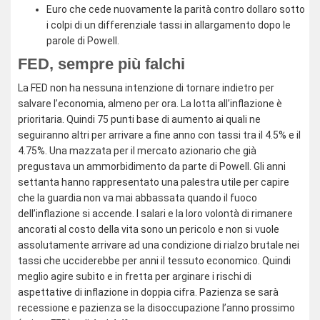
Euro che cede nuovamente la parità contro dollaro sotto
i colpi di un differenziale tassi in allargamento dopo le
parole di Powell.
FED, sempre più falchi
La FED non ha nessuna intenzione di tornare indietro per
salvare l’economia, almeno per ora. La lotta all’inflazione è
prioritaria. Quindi 75 punti base di aumento ai quali ne
seguiranno altri per arrivare a fine anno con tassi tra il 4.5% e il
4.75%. Una mazzata per il mercato azionario che già
pregustava un ammorbidimento da parte di Powell. Gli anni
settanta hanno rappresentato una palestra utile per capire
che la guardia non va mai abbassata quando il fuoco
dell’inflazione si accende. I salari e la loro volontà di rimanere
ancorati al costo della vita sono un pericolo e non si vuole
assolutamente arrivare ad una condizione di rialzo brutale nei
tassi che ucciderebbe per anni il tessuto economico. Quindi
meglio agire subito e in fretta per arginare i rischi di
aspettative di inflazione in doppia cifra. Pazienza se sarà
recessione e pazienza se la disoccupazione l’anno prossimo