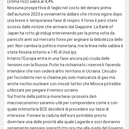
(stime FED) salirà al 4,4%.
Nessuna prospettiva di taglio nel costo del denaro prima
dell’autunno 2023 e ovviamente dollaro che ritrova vigore dopo
una breve e temporanea fase di respiro. Il forex è però stato
scosso dalle notizie che arrivano dal Giappone. La Bank of
Japan ha rotto gli indugi intervenendo per la prima volta da
parecchi anni sul mercato forex per arginare la debolezza dello
yen. Non cambia la politica monetaria, ma la linea nella sabbia è
stata fissata attorno a 145 di UsdJpy.
Intanto l’Europa entra in una fase ancora più cruda delle
tensioni con la Russia. Putin ha richiamato i riservisti facendo
intendere che non cederà altro territorio in Ucraina. L’incubo
per l’occidente non si chiama più solo mancanza di gas ma
anche rischio nucleare con missili tattici che Mosca potrebbe
utilizzare per piegare il nemico ucraino.
Sul fronte della politica monetaria i prossimi dati
macroeconomici saranno utili per comprendere come e con
quale intensità la BCE deciderà di procedere sui tassi di
interesse. Frenare la caduta dell’euro potrebbe presto
diventare una delle priorità alla quale Lagarde e soci dovranno
seriamente pensare soprattutto ora che alla guida del Governo