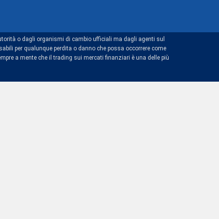
torità o dagli organismi di cambio ufficiali ma dagli agenti sul
ponsabili per qualunque perdita o danno che possa occorrere come
mpre a mente che il trading sui mercati finanziari è una delle più