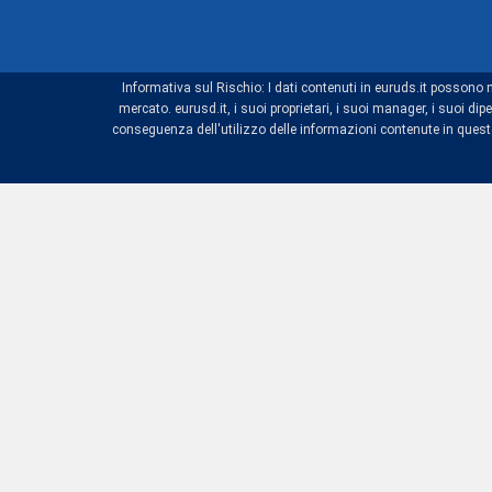
Informativa sul Rischio: I dati contenuti in euruds.it possono 
mercato. eurusd.it, i suoi proprietari, i suoi manager, i suoi 
conseguenza dell'utilizzo delle informazioni contenute in questo 