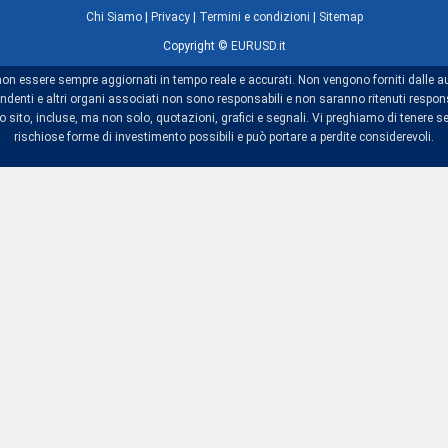
Chi Siamo
|
Privacy
|
Termini e condizioni
|
Sitemap
Copyright ©
EURUSD.it
non essere sempre aggiornati in tempo reale e accurati. Non vengono forniti dalle au
dipendenti e altri organi associati non sono responsabili e non saranno ritenuti res
sito, incluse, ma non solo, quotazioni, grafici e segnali. Vi preghiamo di tenere se
rischiose forme di investimento possibili e può portare a perdite considerevoli.