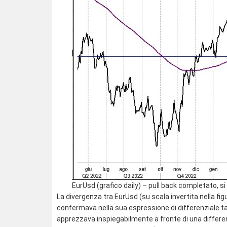
EurUsd (grafico daily) – pull back completato, s
La divergenza tra EurUsd (su scala invertita nella f
confermava nella sua espressione di differenziale tas
apprezzava inspiegabilmente a fronte di una differenz