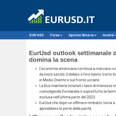
EUR USD
Forex
Opzioni Binarie
Analisi
EurUsd outlook settimanale d
domina la scena
L’economia americana continua a marciare con
da inizio secolo. Il dollaro e l’oro hanno tratt
in Medio Oriente e sul fronte ucraino.
La Bce mantiene invariati i tassi di interesse
coinvolgendo Eurolandia e soprattutto la Germ
esclusa nell’ultima parte del 2023.
EurUsd che dopo un effimero rimbalzo torna a pr
aprirebbero le porte della parità.