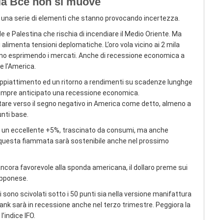
 la Bce non si muove
n una serie di elementi che stanno provocando incertezza.
aele e Palestina che rischia di incendiare il Medio Oriente. Ma
i alimenta tensioni deplomatiche. L’oro vola vicino ai 2 mila
tanno esprimendo i mercati. Anche di recessione economica a
 l’America.
appiattimento ed un ritorno a rendimenti su scadenze lunghge
 sempre anticipato una recessione economica.
tare verso il segno negativo in America come detto, almeno a
unti base.
are un eccellente +5%, trascinato da consumi, ma anche
se questa fiammata sarà sostenibile anche nel prossimo
ancora favorevole alla sponda americana, il dollaro preme sui
apponese.
i sono scivolati sotto i 50 punti sia nella versione manifattura
nk sarà in recessione anche nel terzo trimestre. Peggiora la
’indice IFO.