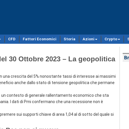
CFD
Fattori Economici
Storia
Azioni
Crypto
el 30 Ottobre 2023 – La geopolitica
Br
 una crescita del 5% nonostante tassi di interesse ai massimi
o beneficio anche dallo stato di tensione geopolitica che permane
 in un contesto di generale rallentamento economico che sta
ania. I dati di Pmi confermano che una recessione non è
emere sui supporti chiave di area 1,04 al di sotto del quale si