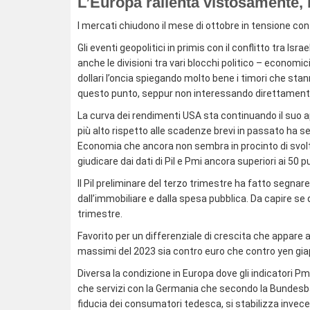
L’Europa rallenta vistosamente,
I mercati chiudono il mese di ottobre in tensione co
Gli eventi geopolitici in primis con il conflitto tra Isr
anche le divisioni tra vari blocchi politico – economic
dollari l’oncia spiegando molto bene i timori che s
questo punto, seppur non interessando direttamente
La curva dei rendimenti USA sta continuando il suo 
più alto rispetto alle scadenze brevi in passato ha
Economia che ancora non sembra in procinto di svol
giudicare dai dati di Pil e Pmi ancora superiori ai 50 p
Il Pil preliminare del terzo trimestre ha fatto segn
dall’immobiliare e dalla spesa pubblica. Da capire 
trimestre.
Favorito per un differenziale di crescita che appare 
massimi del 2023 sia contro euro che contro yen gi
Diversa la condizione in Europa dove gli indicatori Pm
che servizi con la Germania che secondo la Bundesba
fiducia dei consumatori tedesca, si stabilizza invece l