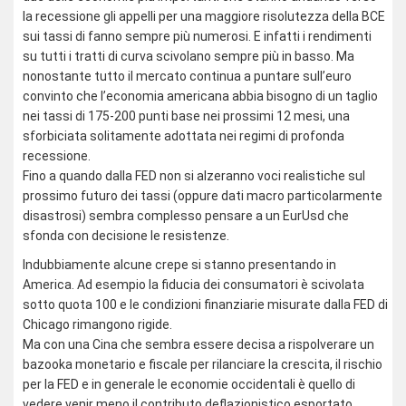
la recessione gli appelli per una maggiore risolutezza della BCE
sui tassi di fanno sempre più numerosi. E infatti i rendimenti
su tutti i tratti di curva scivolano sempre più in basso. Ma
nonostante tutto il mercato continua a puntare sull’euro
convinto che l’economia americana abbia bisogno di un taglio
nei tassi di 175-200 punti base nei prossimi 12 mesi, una
sforbiciata solitamente adottata nei regimi di profonda
recessione.
Fino a quando dalla FED non si alzeranno voci realistiche sul
prossimo futuro dei tassi (oppure dati macro particolarmente
disastrosi) sembra complesso pensare a un EurUsd che
sfonda con decisione le resistenze.
Indubbiamente alcune crepe si stanno presentando in
America. Ad esempio la fiducia dei consumatori è scivolata
sotto quota 100 e le condizioni finanziarie misurate dalla FED di
Chicago rimangono rigide.
Ma con una Cina che sembra essere decisa a rispolverare un
bazooka monetario e fiscale per rilanciare la crescita, il rischio
per la FED e in generale le economie occidentali è quello di
vedere venir meno il contributo deflazionistico esportato