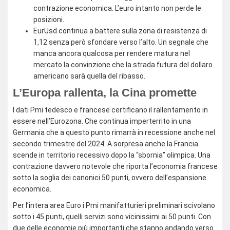
contrazione economica. L’euro intanto non perde le
posizioni.
EurUsd continua a battere sulla zona di resistenza di
1,12 senza però sfondare verso l’alto. Un segnale che
manca ancora qualcosa per rendere matura nel
mercato la convinzione che la strada futura del dollaro
americano sarà quella del ribasso.
L’Europa rallenta, la Cina promette
I dati Pmi tedesco e francese certificano il rallentamento in
essere nell’Eurozona. Che continua imperterrito in una
Germania che a questo punto rimarrà in recessione anche nel
secondo trimestre del 2024. A sorpresa anche la Francia
scende in territorio recessivo dopo la “sbornia” olimpica. Una
contrazione davvero notevole che riporta l’economia francese
sotto la soglia dei canonici 50 punti, ovvero dell’espansione
economica.
Per l’intera area Euro i Pmi manifatturieri preliminari scivolano
sotto i 45 punti, quelli servizi sono vicinissimi ai 50 punti. Con
due delle economie più importanti che stanno andando verso