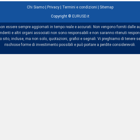
Chi Siamo
|
Privacy
|
Termini e condizioni
|
Sitemap
Copyright ©
EURUSD.it
non essere sempre aggiornati in tempo reale e accurati. Non vengono forniti dalle au
dipendenti e altri organi associati non sono responsabili e non saranno ritenuti res
sito, incluse, ma non solo, quotazioni, grafici e segnali. Vi preghiamo di tenere se
rischiose forme di investimento possibili e può portare a perdite considerevoli.