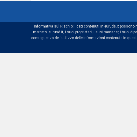
Informativa sul Rischio: I dati contenuti in euruds.it possono 
mercato. eurusd.it, i suoi proprietari, i suoi manager, i suoi 
conseguenza dell'utilizzo delle informazioni contenute in questo 