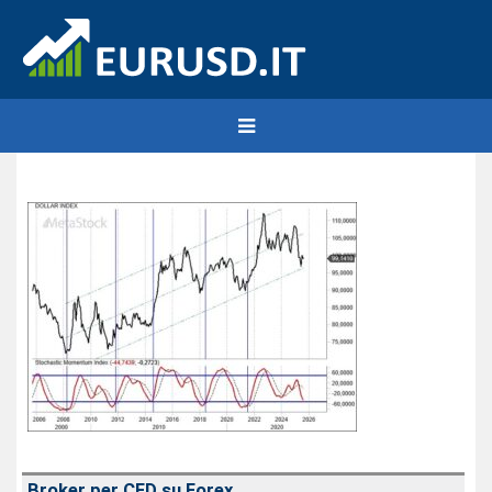
Broker per CFD su Forex