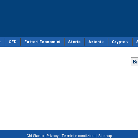
CFD
Fattori Economici
Storia
Azioni
Crypto
Br
Chi Siamo
|
Privacy
|
Termini e condizioni
|
Sitemap