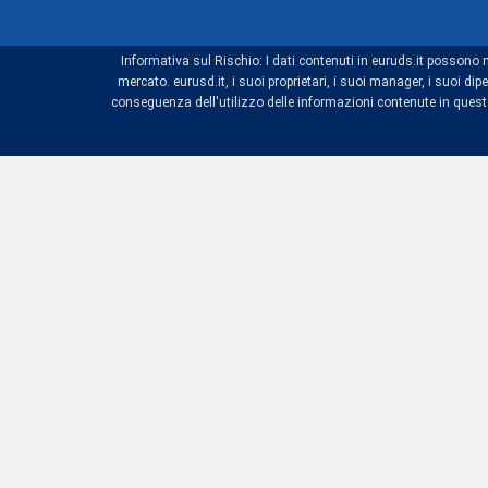
Informativa sul Rischio: I dati contenuti in euruds.it possono 
mercato. eurusd.it, i suoi proprietari, i suoi manager, i suoi 
conseguenza dell'utilizzo delle informazioni contenute in questo 