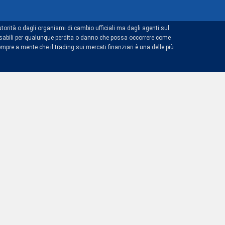
torità o dagli organismi di cambio ufficiali ma dagli agenti sul
ponsabili per qualunque perdita o danno che possa occorrere come
mpre a mente che il trading sui mercati finanziari è una delle più