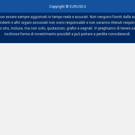
Copyright ©
EURUSD.it
non essere sempre aggiornati in tempo reale e accurati. Non vengono forniti dalle au
dipendenti e altri organi associati non sono responsabili e non saranno ritenuti res
sito, incluse, ma non solo, quotazioni, grafici e segnali. Vi preghiamo di tenere se
rischiose forme di investimento possibili e può portare a perdite considerevoli.