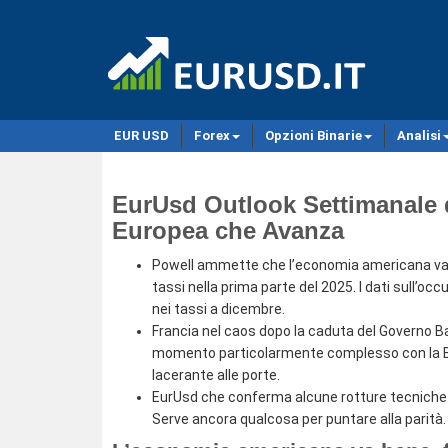
EUR USD
Forex
Opzioni Binarie
Analisi
EurUsd Outlook Settimanale d
Europea che Avanza
Powell ammette che l’economia americana va me
tassi nella prima parte del 2025. I dati sull’oc
nei tassi a dicembre.
Francia nel caos dopo la caduta del Governo Ba
momento particolarmente complesso con la BCE
lacerante alle porte.
EurUsd che conferma alcune rotture tecniche r
Serve ancora qualcosa per puntare alla parità.