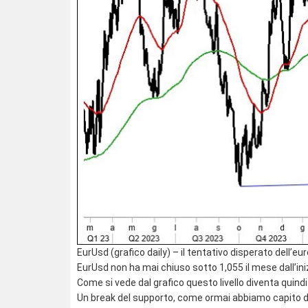
EurUsd (grafico daily) – il tentativo disperato dell’eu
EurUsd non ha mai chiuso sotto 1,055 il mese dall’ini
Come si vede dal grafico questo livello diventa quindi
Un break del supporto, come ormai abbiamo capito dec