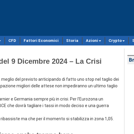
CFD
Fattori Economici
Storia
Azioni
Crypto
el 9 Dicembre 2024 – La Crisi
Br
glio del previsto anticipando di fatto uno stop nel taglio dei
cupazione migliori delle attese non impediranno un ultimo taglio
rnier e Germania sempre più in crisi. Per l’Eurozona un
 che dovrà tagliare i tassi in modo deciso e una guerra
ibassiste ma che per il momento si stabilizza in zona 1,05.