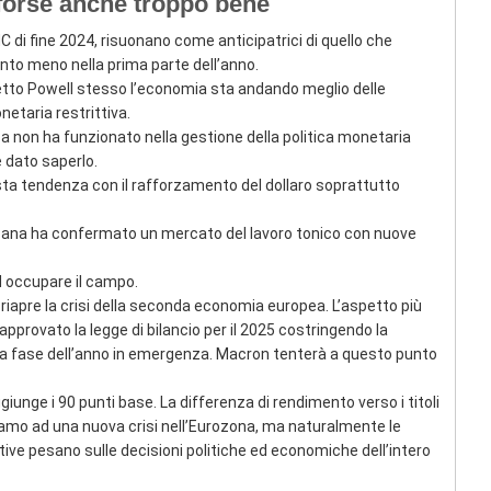
forse anche troppo bene
C di fine 2024, risuonano come anticipatrici di quello che
anto meno nella prima parte dell’anno.
to Powell stesso l’economia sta andando meglio delle
etaria restrittiva.
a non ha funzionato nella gestione della politica monetaria
è dato saperlo.
esta tendenza con il rafforzamento del dollaro soprattutto
cana ha confermato un mercato del lavoro tonico con nuove
ad occupare il campo.
iapre la crisi della seconda economia europea. L’aspetto più
pprovato la legge di bilancio per il 2025 costringendo la
a fase dell’anno in emergenza. Macron tenterà a questo punto
ggiunge i 90 punti base. La differenza di rendimento verso i titoli
ediamo ad una nuova crisi nell’Eurozona, ma naturalmente le
ive pesano sulle decisioni politiche ed economiche dell’intero