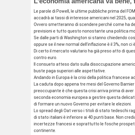
L’economia americana va bene, 
Le parole di Powell, le ultime pubbliche prima del FOM
accadrà ai tassi di interesse americani nel 2025, qu
Ovvero smetteranno di scendere perché come ha det
previsioni e tutto questo nonostante una politica mon
Se dalle parti di Washington si stanno chiedendo cos
oppure se il new normal dell’inflazione è il 3%, non ci 
Di certo il mercato valutario ha già preso atto di qu
contro euro.
Il consueto atteso dato sulla disoccupazione ameri
buste paga superiori alle aspettative.
Andando in Europa è la crisi della politica francese 
La caduta dopo appena tre mesi del Governo Barnier r
preoccupante è che questa crisi arriva prima di aver a
seconda economia europea a gestire questa delicat
di formare un nuovo Governo per evitare le elezioni.
Lo spread degli Oat verso i titoli di stato tedeschi ra
di stato italiani è inferiore ai 40 punti base. Non cr
incertezze francesi e soprattutto le fosche prospett
continente.