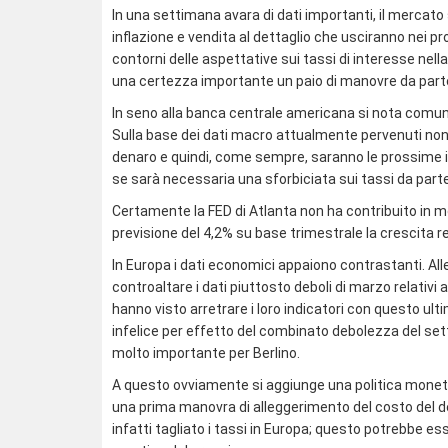
In una settimana avara di dati importanti, il mercato
inflazione e vendita al dettaglio che usciranno nei p
contorni delle aspettative sui tassi di interesse ne
una certezza importante un paio di manovre da parte
In seno alla banca centrale americana si nota comu
Sulla base dei dati macro attualmente pervenuti non
denaro e quindi, come sempre, saranno le prossime i
se sarà necessaria una sforbiciata sui tassi da parte
Certamente la FED di Atlanta non ha contribuito in m
previsione del 4,2% su base trimestrale la crescita 
In Europa i dati economici appaiono contrastanti. Alle
controaltare i dati piuttosto deboli di marzo relativ
hanno visto arretrare i loro indicatori con questo 
infelice per effetto del combinato debolezza del set
molto importante per Berlino.
A questo ovviamente si aggiunge una politica monetar
una prima manovra di alleggerimento del costo del d
infatti tagliato i tassi in Europa; questo potrebbe e