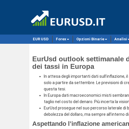
EUR USD
Forex
Opzioni Binarie
Analisi
EurUsd outlook settimanale de
dei tassi in Europa
In attesa degli importanti dati sull’inflazione, 
solo a partire da settembre. Le previsioni d
questa tesi.
In Europa dati macroeconomici misti sembrano
taglio nel costo del denaro. Più incerta la visi
EurUsd prosegue nel suo percorso laterale di 
debolezza del dollaro, ma sempre all’interno di
Aspettando l’inflazione america