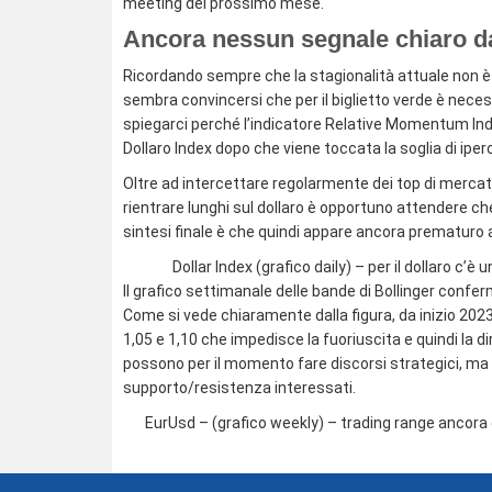
meeting del prossimo mese.
Ancora nessun segnale chiaro 
Ricordando sempre che la stagionalità attuale non è 
sembra convincersi che per il biglietto verde è neces
spiegarci perché l’indicatore Relative Momentum Inde
Dollaro Index dopo che viene toccata la soglia di ipe
Oltre ad intercettare regolarmente dei top di mercat
rientrare lunghi sul dollaro è opportuno attendere che 
sintesi finale è che quindi appare ancora prematuro 
Dollar Index (grafico daily) – per il dollaro c
Il grafico settimanale delle bande di Bollinger confe
Come si vede chiaramente dalla figura, da inizio 2023
1,05 e 1,10 che impedisce la fuoriuscita e quindi la di
possono per il momento fare discorsi strategici, ma 
supporto/resistenza interessati.
EurUsd – (grafico weekly) – trading range ancora