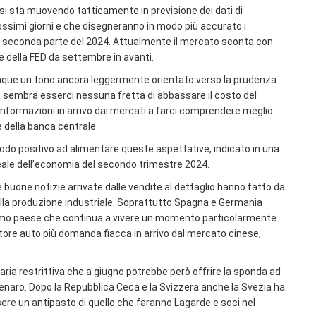
 si sta muovendo tatticamente in previsione dei dati di
rossimi giorni e che disegneranno in modo più accurato i
lla seconda parte del 2024. Attualmente il mercato sconta con
 della FED da settembre in avanti.
nque un tono ancora leggermente orientato verso la prudenza.
 sembra esserci nessuna fretta di abbassare il costo del
nformazioni in arrivo dai mercati a farci comprendere meglio
 della banca centrale.
odo positivo ad alimentare queste aspettative, indicato in una
reale dell’economia del secondo trimestre 2024.
 buone notizie arrivate dalle vendite al dettaglio hanno fatto da
i alla produzione industriale. Soprattutto Spagna e Germania
ultimo paese che continua a vivere un momento particolarmente
tore auto più domanda fiacca in arrivo dal mercato cinese,
ia restrittiva che a giugno potrebbe però offrire la sponda ad
enaro. Dopo la Repubblica Ceca e la Svizzera anche la Svezia ha
ssere un antipasto di quello che faranno Lagarde e soci nel