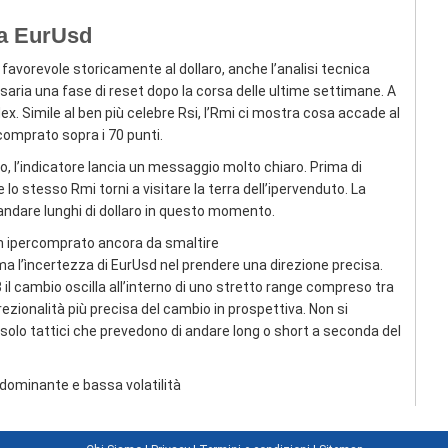
da EurUsd
favorevole storicamente al dollaro, anche l’analisi tecnica
saria una fase di reset dopo la corsa delle ultime settimane. A
x. Simile al ben più celebre Rsi, l’Rmi ci mostra cosa accade al
rcomprato sopra i 70 punti.
o, l’indicatore lancia un messaggio molto chiaro. Prima di
lo stesso Rmi torni a visitare la terra dell’ipervenduto. La
andare lunghi di dollaro in questo momento.
’è un ipercomprato ancora da smaltire
rma l’ìncertezza di EurUsd nel prendere una direzione precisa.
 il cambio oscilla all’interno di uno stretto range compreso tra
rezionalità più precisa del cambio in prospettiva. Non si
solo tattici che prevedono di andare long o short a seconda del
 dominante e bassa volatilità