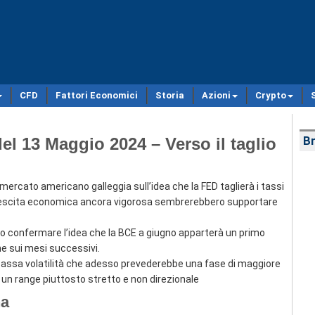
CFD
Fattori Economici
Storia
Azioni
Crypto
l 13 Maggio 2024 – Verso il taglio
Br
il mercato americano galleggia sull’idea che la FED taglierà i tassi
i crescita economica ancora vigorosa sembrerebbero supportare
 confermare l’idea che la BCE a giugno apparterà un primo
one sui mesi successivi.
bassa volatilità che adesso prevederebbe una fase di maggiore
 un range piuttosto stretto e non direzionale
na