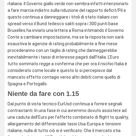
italiana. Il Governo giallo verde non sembra infatti intenzionato
a fare marcia indietro sulla riduzione del rapporto deficit/Pil e
questo continua a danneggiare i titoli di stato italiani con
spread verso il Bund tedesco saliti sopra i 300 punti base.
Bruxelles ha inviato una lettera a Roma intimando il Governo
Conte a cambiare impostazione, ma se la risposta non sarà
esaustiva le agenzie di rating probabilmente a fine mese
procederanno con un taglio di rating che danneggerebbe
inevitabilmente i tassi di interesse pagati dall’Italia. L’Euro
tutto sommato regge a conferma che per ora il rischio Italia è
considerato come locale e questo lo si percepisce dal
mancato effetto contagio verso altri debiti come quello di
Spagna e Portogallo.
Niente da fare con 1.15
Dal punto di vista tecnico EurUsd continua a fornire segnali
contrastanti. In una fase in cui avremmo dovuto assistere ad
una caduta dell’Euro per l’effetto combinato di flight to quality,
allargamento del differenziale tassi Usa-Europa e tensioni
italiane, nulla di tutto ciò si è verificato. Che il mercato stia