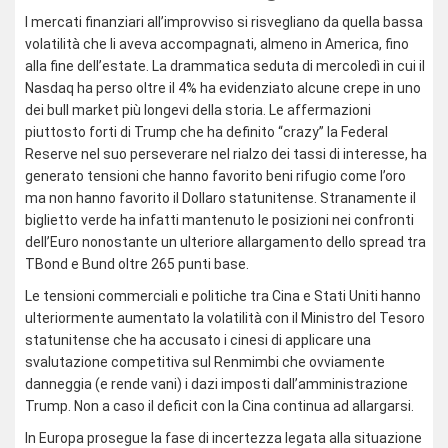
I mercati finanziari all’improvviso si risvegliano da quella bassa
volatilità che li aveva accompagnati, almeno in America, fino
alla fine dell’estate. La drammatica seduta di mercoledì in cui il
Nasdaq ha perso oltre il 4% ha evidenziato alcune crepe in uno
dei bull market più longevi della storia. Le affermazioni
piuttosto forti di Trump che ha definito “crazy” la Federal
Reserve nel suo perseverare nel rialzo dei tassi di interesse, ha
generato tensioni che hanno favorito beni rifugio come l’oro
ma non hanno favorito il Dollaro statunitense. Stranamente il
biglietto verde ha infatti mantenuto le posizioni nei confronti
dell’Euro nonostante un ulteriore allargamento dello spread tra
TBond e Bund oltre 265 punti base.
Le tensioni commerciali e politiche tra Cina e Stati Uniti hanno
ulteriormente aumentato la volatilità con il Ministro del Tesoro
statunitense che ha accusato i cinesi di applicare una
svalutazione competitiva sul Renmimbi che ovviamente
danneggia (e rende vani) i dazi imposti dall’amministrazione
Trump. Non a caso il deficit con la Cina continua ad allargarsi.
In Europa prosegue la fase di incertezza legata alla situazione