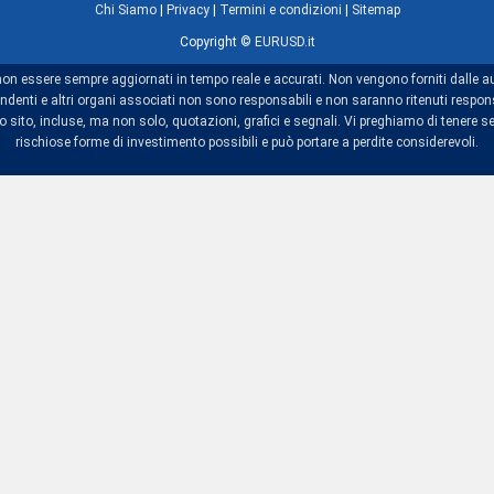
Chi Siamo
|
Privacy
|
Termini e condizioni
|
Sitemap
Copyright ©
EURUSD.it
non essere sempre aggiornati in tempo reale e accurati. Non vengono forniti dalle au
dipendenti e altri organi associati non sono responsabili e non saranno ritenuti res
sito, incluse, ma non solo, quotazioni, grafici e segnali. Vi preghiamo di tenere se
rischiose forme di investimento possibili e può portare a perdite considerevoli.