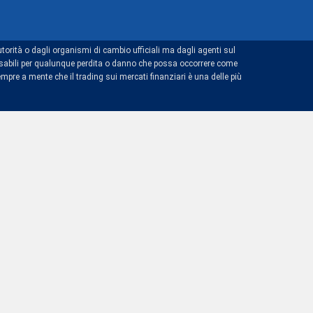
torità o dagli organismi di cambio ufficiali ma dagli agenti sul
ponsabili per qualunque perdita o danno che possa occorrere come
mpre a mente che il trading sui mercati finanziari è una delle più