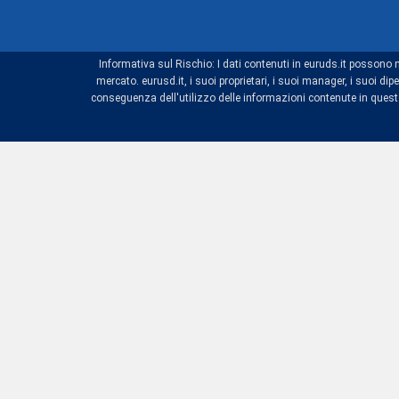
Informativa sul Rischio: I dati contenuti in euruds.it possono 
mercato. eurusd.it, i suoi proprietari, i suoi manager, i suoi 
conseguenza dell'utilizzo delle informazioni contenute in questo 