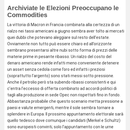
Archiviate le Elezioni Preoccupano le
Commodities
La vittoria di Macron in Francia combinata alla certezza di un
rialzo nei tassi americani a giugno sembra aver tolto ai mercati
quei dubbi che potevano aleggiare sul resto dell’estate.
Ovviamente non tutto può essere chiaro ed all’orizzonte
sembrano presentarsi altre nubi sotto forma di prezzi delle
materie prime in pesante ribasso. Un rialzo del costo del
denaro americano rende infatti meno conveniente detenere
un asset senza cedola come l’oro ed infatti i preziosi
(soprattutto l’argento) sono stati messi sotto pressione.
Anche il petrolio però sta subendo ribassi consistenti e qui
c’entra l’eccesso di offerta combinato ad accordi politici di
tagli alla produzione in sede Opec non rispettati fino in fondo.
Abbastanza probabile che questo scenario metta pressione a
paesi e valute emergenti, mentre il sole sembra tornare a
splendere in Europa. Il prossimo appuntamento elettorale sarà
quello tedesco dove comunque i candidati (Merkel e Schultz)
sono europeisti convinti; solo l’appuntamento con le urne