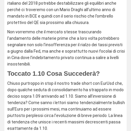
italiano del 2018 potrebbe destabilizzare gli equilibri anche
perché ci troveremo con un Mario Draghi all’ultimo anno di
mandato in BCE e quindi con il serio rischio che l’ombrello
protettivo del QE sia prossimo alla chiusura.
Non vorremmo che il mercato stesse trascurando
l’andamento delle materie prime che a loro volta potrebbero
segnalare non solo l’insofferenza per il rialzo dei tassi previsti
a giugno dalla Fed, ma anche e soprattutto nuovi focolai di crisi
in Cina dove l’indebitamento privato continua a salire a livelli
insostenibili.
Toccato 1.10 Cosa Succederà?
Chiuso purtroppo in stop il nostro trade short con EurUsd che,
dopo qualche seduta di consolidamento ha strappato in modo
deciso sopra 1.09 arrivando ad 1.10. Siamo all’inversione di
tendenza? Come sanno i lettori siamo tendenzialmente bullish
sull’Euro per i prossimi mesi, ma continuiamo ad essere
piuttosto perplessi circa l’evoluzione di breve periodo. La linea
di tendenza che unisce i recenti massimi decrescenti passa
esattamente da 1.10.