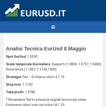
Analisi Tecnica EurUsd 8 Maggio
Spot EurUsd
: 1.0930
Scala temporale Giornaliero
: Supporti (1.0850, 1.0737, 1.0680)
Resistenze (1.1067, 1.1136,1300)
Strategia
: Flat – Entriamo short a 1.10
Stop loss
: 1.1150
Take profit
: 1.0780
* Rimaniamo flat in attesa di segnali tecnici più chiari.
Entreremo short solo sul retest di 1.10.