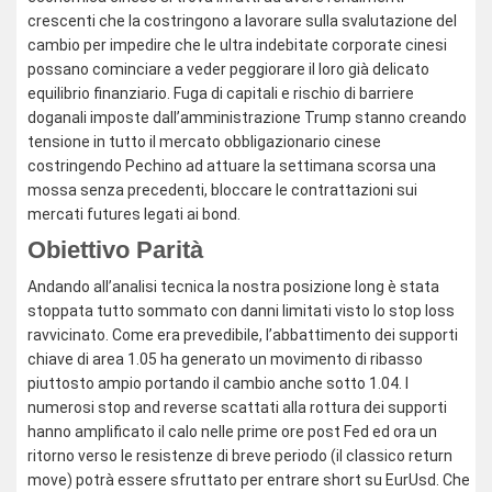
crescenti che la costringono a lavorare sulla svalutazione del
cambio per impedire che le ultra indebitate corporate cinesi
possano cominciare a veder peggiorare il loro già delicato
equilibrio finanziario. Fuga di capitali e rischio di barriere
doganali imposte dall’amministrazione Trump stanno creando
tensione in tutto il mercato obbligazionario cinese
costringendo Pechino ad attuare la settimana scorsa una
mossa senza precedenti, bloccare le contrattazioni sui
mercati futures legati ai bond.
Obiettivo Parità
Andando all’analisi tecnica la nostra posizione long è stata
stoppata tutto sommato con danni limitati visto lo stop loss
ravvicinato. Come era prevedibile, l’abbattimento dei supporti
chiave di area 1.05 ha generato un movimento di ribasso
piuttosto ampio portando il cambio anche sotto 1.04. I
numerosi stop and reverse scattati alla rottura dei supporti
hanno amplificato il calo nelle prime ore post Fed ed ora un
ritorno verso le resistenze di breve periodo (il classico return
move) potrà essere sfruttato per entrare short su EurUsd. Che