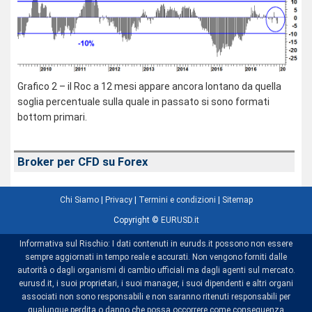
Grafico 2 – il Roc a 12 mesi appare ancora lontano da quella
soglia percentuale sulla quale in passato si sono formati
bottom primari.
Broker per CFD su Forex
Chi Siamo
|
Privacy
|
Termini e condizioni
|
Sitemap
Copyright ©
EURUSD.it
Informativa sul Rischio: I dati contenuti in euruds.it possono non essere
sempre aggiornati in tempo reale e accurati. Non vengono forniti dalle
autorità o dagli organismi di cambio ufficiali ma dagli agenti sul mercato.
eurusd.it, i suoi proprietari, i suoi manager, i suoi dipendenti e altri organi
associati non sono responsabili e non saranno ritenuti responsabili per
qualunque perdita o danno che possa occorrere come conseguenza