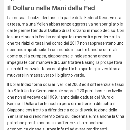
Il Dollaro nelle Mani della Fed
La mossa di rialzo dei tassi da parte della Federal Reserve era
attesa, ma una Yellen abbastanza aggressiva ha sparigliato le
carte permettendo al Dollaro di rafforzarsi in modo deciso. Con
la sua retorica la Fed ha così spinto i mercati a prendere atto
che tre rialzi di tassi nel corso del 2017 non rappresentano uno
scenario improbabile. In un mondo in cui tre banche centrali
come quella europea, giapponese e inglese sono ancora
impegnate con manovre di Quantitative Easing, la prospettiva
di un differenziale tassi così ghiotto ha spinto gli investitori a
muoversi in massa verso il biglietto verde.
Il Dollar Index torna così ai livelli del 2003 ed il differenziale tassi
tra Stati Uniti e Germania sale sopra i 220 punti base, un livello
che non si vedeva dal 1989, l’anno della caduta del Muro di
Berlino. Il Dollaro forte rischia però di mettere in difficoltà il
Giappone costretto a difendere a colpi di svalutazione dello
Yen la linea di rendimento zero sul decennale, ma anche la Cina
potrebbe presto andare in sofferenza. La macchina
economica cinese si trova infatti ad avere rendimenti