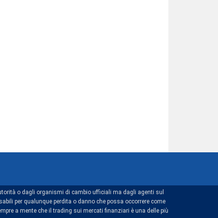
torità o dagli organismi di cambio ufficiali ma dagli agenti sul
ponsabili per qualunque perdita o danno che possa occorrere come
mpre a mente che il trading sui mercati finanziari è una delle più