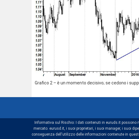
Grafico 2 – è un momento decisivo; se cedono i support
Informativa sul Rischio: I dati contenuti in euruds.it possono 
mercato. eurusd.it, i suoi proprietari, i suoi manager, i suoi 
conseguenza dell'utilizzo delle informazioni contenute in questo 