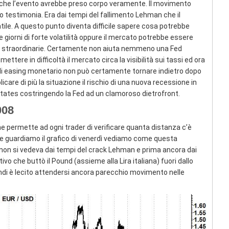
 che l’evento avrebbe preso corpo veramente. Il movimento
 lo testimonia. Era dai tempi del fallimento Lehman che il
ile. A questo punto diventa difficile sapere cosa potrebbe
iorni di forte volatilità oppure il mercato potrebbe essere
e straordinarie. Certamente non aiuta nemmeno una Fed
ttere in difficoltà il mercato circa la visibilità sui tassi ed ora
i easing monetario non può certamente tornare indietro dopo
care di più la situazione il rischio di una nuova recessione in
tates costringendo la Fed ad un clamoroso dietrofront.
008
he permette ad ogni trader di verificare quanta distanza c’è
e guardiamo il grafico di venerdì vediamo come questa
 non si vedeva dai tempi del crack Lehman e prima ancora dai
ivo che buttò il Pound (assieme alla Lira italiana) fuori dallo
indi è lecito attendersi ancora parecchio movimento nelle