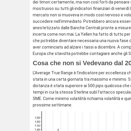
dei timori certamente, ma non così forti da pensare
mostruoso su tutti gli indicatori finanziari di venerdì
mercato non si muoveva in modo così nervoso e volat
succedere nell’immediato. Potrebbero ancora essere g
anestetizzato dalle Banche Centrali pronte a misur
incerta come non mai. La Yellen ha fatto di tutto per me
che potrebbe diventare necessaria una nuova fase d
aver cominciato ad alzare i tassi a dicembre. A compli
Europa che stavolta potrebbe contagiare anche gli S
Cosa che non si Vedevano dal 2
L’Average True Range è l’indicatore per eccellenza c
stata in una certa giornata tra massimo e minimo. S
distanza è stata superiore ai 500 pips qualcosa che
tempi in cui la stessa Sterlina subì l’attacco speculat
SME. Come minimo volatilità richiama volatilità e qu
prossime settimane.