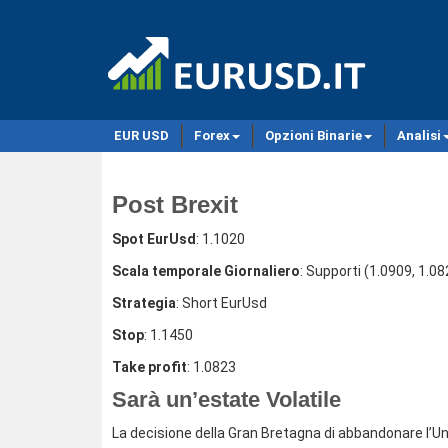
EUR USD
Forex
Opzioni Binarie
Analisi
Post Brexit
Spot EurUsd
: 1.1020
Scala temporale Giornaliero
: Supporti (1.0909, 1.0
Strategia
: Short EurUsd
Stop
: 1.1450
Take profit
: 1.0823
Sarà un’estate Volatile
La decisione della Gran Bretagna di abbandonare l’Un