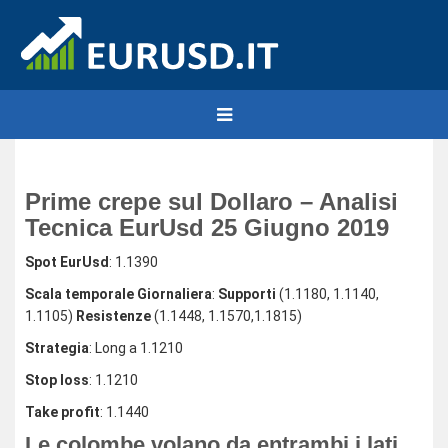
Prime crepe sul Dollaro – Analisi
Tecnica EurUsd 25 Giugno 2019
Spot EurUsd
: 1.1390
Scala temporale Giornaliera
:
Supporti
(1.1180, 1.1140,
1.1105)
Resistenze
(1.1448, 1.1570,1.1815)
Strategia
: Long a 1.1210
Stop loss
: 1.1210
Take profit
: 1.1440
Le colombe volano da entrambi i lati