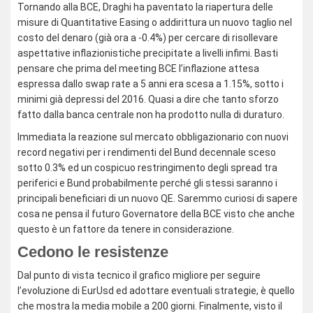
Tornando alla BCE, Draghi ha paventato la riapertura delle
misure di Quantitative Easing o addirittura un nuovo taglio nel
costo del denaro (già ora a -0.4%) per cercare di risollevare
aspettative inflazionistiche precipitate a livelli infimi. Basti
pensare che prima del meeting BCE l’inflazione attesa
espressa dallo swap rate a 5 anni era scesa a 1.15%, sotto i
minimi già depressi del 2016. Quasi a dire che tanto sforzo
fatto dalla banca centrale non ha prodotto nulla di duraturo.
Immediata la reazione sul mercato obbligazionario con nuovi
record negativi per i rendimenti del Bund decennale sceso
sotto 0.3% ed un cospicuo restringimento degli spread tra
periferici e Bund probabilmente perché gli stessi saranno i
principali beneficiari di un nuovo QE. Saremmo curiosi di sapere
cosa ne pensa il futuro Governatore della BCE visto che anche
questo è un fattore da tenere in considerazione.
Cedono le resistenze
Dal punto di vista tecnico il grafico migliore per seguire
l’evoluzione di EurUsd ed adottare eventuali strategie, è quello
che mostra la media mobile a 200 giorni. Finalmente, visto il