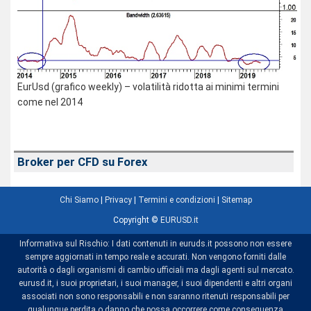
EurUsd (grafico weekly) – volatilità ridotta ai minimi termini
come nel 2014
Broker per CFD su Forex
Chi Siamo
|
Privacy
|
Termini e condizioni
|
Sitemap
Copyright ©
EURUSD.it
Informativa sul Rischio: I dati contenuti in euruds.it possono non essere
sempre aggiornati in tempo reale e accurati. Non vengono forniti dalle
autorità o dagli organismi di cambio ufficiali ma dagli agenti sul mercato.
eurusd.it, i suoi proprietari, i suoi manager, i suoi dipendenti e altri organi
associati non sono responsabili e non saranno ritenuti responsabili per
qualunque perdita o danno che possa occorrere come conseguenza