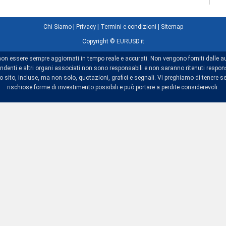
Chi Siamo
|
Privacy
|
Termini e condizioni
|
Sitemap
Copyright ©
EURUSD.it
non essere sempre aggiornati in tempo reale e accurati. Non vengono forniti dalle au
dipendenti e altri organi associati non sono responsabili e non saranno ritenuti res
sito, incluse, ma non solo, quotazioni, grafici e segnali. Vi preghiamo di tenere se
rischiose forme di investimento possibili e può portare a perdite considerevoli.