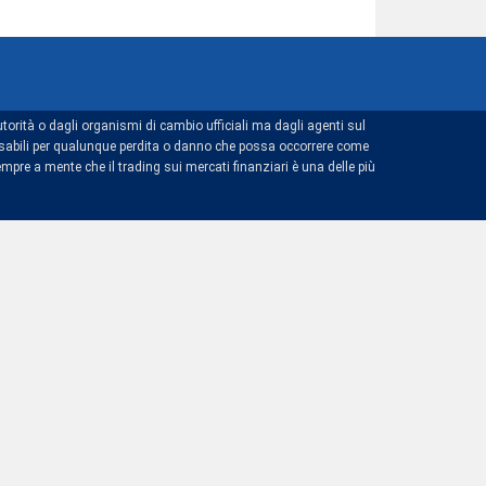
torità o dagli organismi di cambio ufficiali ma dagli agenti sul
ponsabili per qualunque perdita o danno che possa occorrere come
mpre a mente che il trading sui mercati finanziari è una delle più