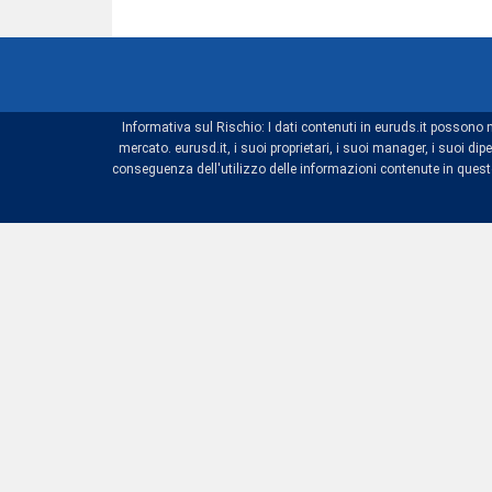
Informativa sul Rischio: I dati contenuti in euruds.it possono 
mercato. eurusd.it, i suoi proprietari, i suoi manager, i suoi 
conseguenza dell'utilizzo delle informazioni contenute in questo 