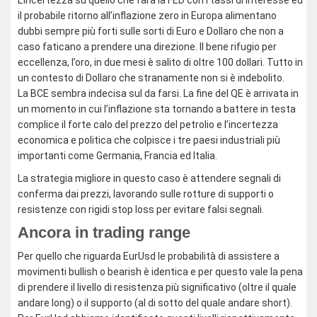
L’incertezza su quello che farà la FED con i tassi di interesse ed
il probabile ritorno all’inflazione zero in Europa alimentano
dubbi sempre più forti sulle sorti di Euro e Dollaro che non a
caso faticano a prendere una direzione. Il bene rifugio per
eccellenza, l’oro, in due mesi è salito di oltre 100 dollari. Tutto in
un contesto di Dollaro che stranamente non si è indebolito.
La BCE sembra indecisa sul da farsi. La fine del QE è arrivata in
un momento in cui l’inflazione sta tornando a battere in testa
complice il forte calo del prezzo del petrolio e l’incertezza
economica e politica che colpisce i tre paesi industriali più
importanti come Germania, Francia ed Italia.
La strategia migliore in questo caso è attendere segnali di
conferma dai prezzi, lavorando sulle rotture di supporti o
resistenze con rigidi stop loss per evitare falsi segnali.
Ancora in trading range
Per quello che riguarda EurUsd le probabilità di assistere a
movimenti bullish o bearish è identica e per questo vale la pena
di prendere il livello di resistenza più significativo (oltre il quale
andare long) o il supporto (al di sotto del quale andare short).