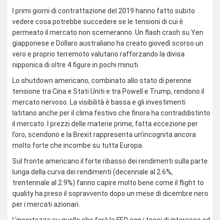
I primi giorni di contrattazione del 2019 hanno fatto subito
vedere cosa potrebbe succedere se le tensioni di cui è
permeato il mercato non scemeranno. Un flash crash su Yen
giapponese e Dollaro australiano ha creato giovedì scorso un
vero e proprio terremoto valutario rafforzando la divisa
nipponica di oltre 4 figure in pochi minuti.
Lo shutdown americano, combinato allo stato di perenne
tensione tra Cina e Stati Uniti e tra Powell e Trump, rendono il
mercato nervoso. La visibilità è bassa e gli investimenti
latitano anche per il clima festivo che finora ha contraddistinto
il mercato. I prezzi delle materie prime, fatta eccezione per
l’oro, scendono e la Brexit rappresenta un’incognita ancora
molto forte che incombe su tutta Europa.
Sul fronte americano il forte ribasso dei rendimenti sulla parte
lunga della curva dei rendimenti (decennale al 2.6%,
trentennale al 2.9%) fanno capire molto bene come il flight to
quality ha preso il sopravvento dopo un mese di dicembre nero
per i mercati azionari.