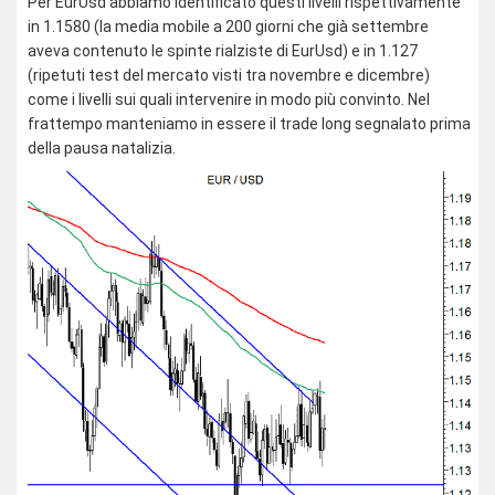
Per EurUsd abbiamo identificato questi livelli rispettivamente
in 1.1580 (la media mobile a 200 giorni che già settembre
aveva contenuto le spinte rialziste di EurUsd) e in 1.127
(ripetuti test del mercato visti tra novembre e dicembre)
come i livelli sui quali intervenire in modo più convinto. Nel
frattempo manteniamo in essere il trade long segnalato prima
della pausa natalizia.