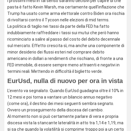
I prossimi mesi in tal senso saranno decisivi per capire di che
pasta è fatto Kevin Warsh, ma certamente quell’inflazione che
Trump ha usato come arma elettorale contro Biden ora rischia
di rivoltarsi contro il Tycoon nelle elezioni di mid terms.
La politica di taglio nei tassi da parte della FED ha fatto
indubbiamente raffreddare i tassi sui mutui che però hanno
ricominciato a salire al passo del costo del debito decennale
sul mercato. Effetto crescita sì, ma anche una componente di
minor desiderio dei flussi esteri nel comprare debito
americano in dollari a rendimenti che rischiano, di fronte a una
FED immobile, di essere sempre meno attraenti e negativi in
termini reali. Mettendo in difficoltà il biglietto verde.
EurUsd, nulla di nuovo per ora in vista
L’evento va segnalato. Quando EurUsd guadagna oltre il 10% in
12 mesi e poi torna a vantare un bilancio annuo negativo
(come ora), il destino dei mesi seguenti sembra segnato.
Ovvero un proseguimento della discesa del cambio.
Al momento non si può certamente parlare di vera e propria
discesa vista la stancante lateralità in atto tra 1,14 e 1,19, ma
si sa che quando la volatilità si comprime troppo poi a un certo