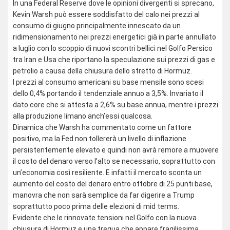
In una Federal Reserve dove le opinioni divergenti si sprecano,
Kevin Warsh può essere soddisfatto del calo nei prezzi al
consumo di giugno principalmente innescato da un
ridimensionamento nei prezzi energetici già in parte annullato
a luglio con lo scoppio di nuovi scontri bellici nel Golfo Persico
tra Iran e Usa che riportano la speculazione sui prezzi di gas e
petrolio a causa della chiusura dello stretto di Hormuz.
I prezzi al consumo americani su base mensile sono scesi
dello 0,4% portando il tendenziale annuo a 3,5%. Invariato il
dato core che si attesta a 2,6% su base annua, mentre i prezzi
alla produzione limano anch’essi qualcosa.
Dinamica che Warsh ha commentato come un fattore
positivo, ma la Fed non tollererà un livello di inflazione
persistentemente elevato e quindi non avrà remore a muovere
il costo del denaro verso l’alto se necessario, soprattutto con
un’economia così resiliente. E infatti il mercato sconta un
aumento del costo del denaro entro ottobre di 25 punti base,
manovra che non sarà semplice da far digerire a Trump
soprattutto poco prima delle elezioni di mid terms.
Evidente che le rinnovate tensioni nel Golfo con la nuova
chiusura di Hormuz e una tregua che appare fragilissima,