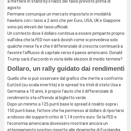
a mettere in stand by il rialzo dei tassi previsto prima di
agosto.
Permane comunque un mercato impostato in modalità
hawkins con i tassi a 2 anni che per Euro, USA, UK e Giappone
sono più elevati dei tassi ufficiali.
Un contesto dove il dollaro continua a essere pimpante proprio
sull’idea che la FED non sarà dovish come si prevedeva solo
qualche mese fa e che il differenziale di crescita continuerà a
favorire l’afflusso di capitale verso il paese americano. Donald
Trump sarà d’accordo in vista delle elezioni di medio termine?
Dollaro, un rally guidato dai rendimenti
Quello che si può osservare dal grafico che mette a confronto
EurUsd (su scala invertita) e lo spread tra titoli di stato Usa e
Germania a 10 anni, è proprio l’aiuto che il differenziale di
rendimento sta offrendo al biglietto verde.
Dopo un minimo a 125 punti base lo spread è risalito sopra i
150 punti base, fattore che ha permesso al dollaro di riportarsi
a ridosso dei supporti critici di 1,14 contro euro. Se la FED e
l’economia americana dovessero mostrare ancora un
atteggiamento positivo rispetto alle dinamiche di Eurolandia,