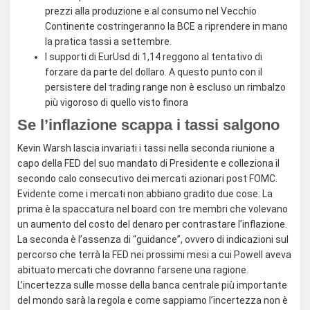
prezzi alla produzione e al consumo nel Vecchio
Continente costringeranno la BCE a riprendere in mano
la pratica tassi a settembre.
I supporti di EurUsd di 1,14 reggono al tentativo di
forzare da parte del dollaro. A questo punto con il
persistere del trading range non è escluso un rimbalzo
più vigoroso di quello visto finora
Se l’inflazione scappa i tassi salgono
Kevin Warsh lascia invariati i tassi nella seconda riunione a
capo della FED del suo mandato di Presidente e colleziona il
secondo calo consecutivo dei mercati azionari post FOMC.
Evidente come i mercati non abbiano gradito due cose. La
prima è la spaccatura nel board con tre membri che volevano
un aumento del costo del denaro per contrastare l’inflazione.
La seconda è l’assenza di “guidance”, ovvero di indicazioni sul
percorso che terrà la FED nei prossimi mesi a cui Powell aveva
abituato mercati che dovranno farsene una ragione.
L’incertezza sulle mosse della banca centrale più importante
del mondo sarà la regola e come sappiamo l’incertezza non è