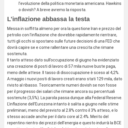
l’evoluzione della politica monetaria americana. Hawkins
o dovish? A breve avremo la risposta.
L’inflazione abbassa la testa
Messa in soffitta almeno per ora la questione Iran e prezzo del
petrolio con l’inflazione che dovrebbe rapidamente rientrare,
tutti gli occhi si spostano sulle future decisioni di una FED che
dovrà capire se e come rallentare una crescita che rimane
sostenuta.
Il tanto atteso dato sull’occupazione di giugno ha evidenziato
una creazione di posti di lavoro di 57 mila nuove buste paga,
meno delle attese. Il tasso di disoccupazione è sceso al 4,2%.
A maggio i nuovi posti di lavoro creati erano stati 129 mila, dato
rivisto al ribasso. Teoricamente numeri dovish se non fosse
per il progresso dei salari che rimane ancora su percentuali
sostenute (3,5%). La parola passa dunque alla Federal Reserve.
L’inflazione dell’Eurozona intanto è salita a giugno nelle stime
preliminari, meno del previsto al 2.8% contro il 3% atteso, e lo
stesso accade anche per il dato core al 2.4%. Merito del
repentino rientro dei prezzi dell’energia e questo indurrà la BCE