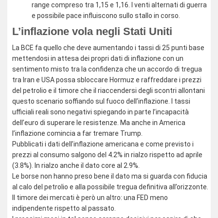
range compreso tra 1,15 e 1,16. I venti alternati di guerra
e possibile pace influiscono sullo stallo in corso.
L’inflazione vola negli Stati Uniti
La BCE fa quello che deve aumentando i tassi di 25 punti base
mettendosi in attesa dei propri dati di inflazione con un
sentimento misto tra la confidenza che un accordo di tregua
tra Iran e USA possa sbloccare Hormuz e raffreddare i prezzi
del petrolio e il timore che il riaccendersi degli scontri allontani
questo scenario soffiando sul fuoco dell’inflazione. I tassi
ufficiali reali sono negativi spiegando in parte l’incapacità
dell’euro di superare le resistenze. Ma anche in America
l’inflazione comincia a far tremare Trump.
Pubblicati i dati dell’inflazione americana e come previsto i
prezzi al consumo salgono del 4.2% in rialzo rispetto ad aprile
(3.8%). In rialzo anche il dato core al 2.9%.
Le borse non hanno preso bene il dato ma si guarda con fiducia
al calo del petrolio e alla possibile tregua definitiva all’orizzonte.
Il timore dei mercati è però un altro: una FED meno
indipendente rispetto al passato.