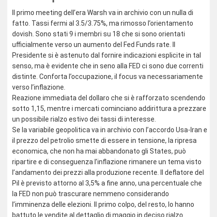
Il primo meeting dell’era Warsh va in archivio con un nulla di
fatto. Tassi fermi al 3.5/3.75%, ma rimosso l’orientamento
dovish. Sono stati 9 i membri su 18 che si sono orientati
ufficialmente verso un aumento del Fed Funds rate. Il
Presidente si è astenuto dal fornire indicazioni esplicite in tal
senso, ma è evidente che in seno alla FED ci sono due correnti
distinte. Conforta l’occupazione, il focus va necessariamente
verso l’inflazione.
Reazione immediata del dollaro che si è rafforzato scendendo
sotto 1,15, mentre i mercati cominciano addirittura a prezzare
un possibile rialzo estivo dei tassi di interesse.
Se la variabile geopolitica va in archivio con l’accordo Usa-Iran e
il prezzo del petrolio smette di essere in tensione, la ripresa
economica, che non ha mai abbandonato gli States, può
ripartire e di conseguenza l’inflazione rimanere un tema visto
l’andamento dei prezzi alla produzione recente. Il deflatore del
Pil è previsto attorno al 3,5% a fine anno, una percentuale che
la FED non può trascurare nemmeno considerando
l’imminenza delle elezioni. Il primo colpo, del resto, lo hanno
battuto le vendite al dettaglio di maggio in deciso rialzo.