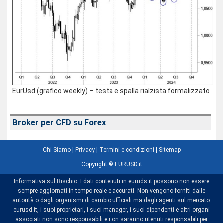
EurUsd (grafico weekly) – testa e spalla rialzista formalizzato
Broker per CFD su Forex
Chi Siamo
|
Privacy
|
Termini e condizioni
|
Sitemap
Copyright ©
EURUSD.it
Informativa sul Rischio: I dati contenuti in euruds.it possono non essere
sempre aggiornati in tempo reale e accurati. Non vengono forniti dalle
autorità o dagli organismi di cambio ufficiali ma dagli agenti sul mercato.
eurusd.it, i suoi proprietari, i suoi manager, i suoi dipendenti e altri organi
associati non sono responsabili e non saranno ritenuti responsabili per