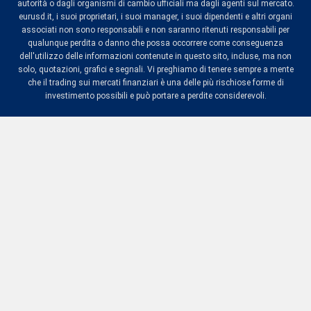
autorità o dagli organismi di cambio ufficiali ma dagli agenti sul mercato.
eurusd.it, i suoi proprietari, i suoi manager, i suoi dipendenti e altri organi
associati non sono responsabili e non saranno ritenuti responsabili per
qualunque perdita o danno che possa occorrere come conseguenza
dell'utilizzo delle informazioni contenute in questo sito, incluse, ma non
solo, quotazioni, grafici e segnali. Vi preghiamo di tenere sempre a mente
che il trading sui mercati finanziari è una delle più rischiose forme di
investimento possibili e può portare a perdite considerevoli.